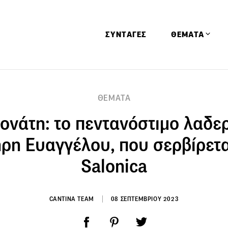
ΣΥΝΤΑΓΕΣ
ΘΕΜΑΤΑ
Απόψεις
ΘΕΜΑΤΑ
Αφιερώματα
ονάτη: το πεντανόστιμο λαδε
Ειδήσεις
Έρευνες
ρη Ευαγγέλου, που σερβίρετα
Οινοπνευματώ
Salonica
Παιδί
Υγεία & Διατρ
CANTINA TEAM
08 ΣΕΠΤΕΜΒΡΙΟΥ 2023