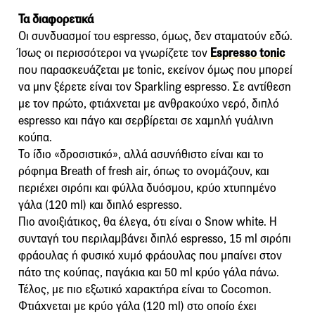
Τα διαφορετικά
Οι συνδυασμοί του espresso, όμως, δεν σταματούν εδώ.
Ίσως οι περισσότεροι να γνωρίζετε τον
Espresso tonic
που παρασκευάζεται με tonic, εκείνον όμως που μπορεί
να μην ξέρετε είναι τον Sparkling espresso. Σε αντίθεση
με τον πρώτο, φτιάχνεται με ανθρακούχο νερό, διπλό
espresso και πάγο και σερβίρεται σε χαμηλή γυάλινη
κούπα.
Το ίδιο «δροσιστικό», αλλά ασυνήθιστο είναι και το
ρόφημα Breath of fresh air, όπως το ονομάζουν, και
περιέχει σιρόπι και φύλλα δυόσμου, κρύο χτυπημένο
γάλα (120 ml) και διπλό espresso.
Πιο ανοιξιάτικος, θα έλεγα, ότι είναι ο Snow white. Η
συνταγή του περιλαμβάνει διπλό espresso, 15 ml σιρόπι
φράουλας ή φυσικό χυμό φράουλας που μπαίνει στον
πάτο της κούπας, παγάκια και 50 ml κρύο γάλα πάνω.
Τέλος, με πιο εξωτικό χαρακτήρα είναι το Cocomon.
Φτιάχνεται με κρύο γάλα (120 ml) στο οποίο έχει