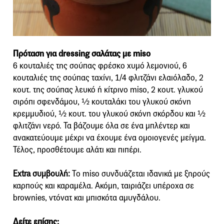
Πρόταση για dressing σαλάτας με miso
6 κουταλιές της σούπας φρέσκο ​​χυμό λεμονιού, 6
κουταλιές της σούπας ταχίνι, 1/4 φλιτζάνι ελαιόλαδο, 2
κουτ. της σούπας λευκό ή κίτρινο miso, 2 κουτ. γλυκού
σιρόπι σφενδάμου, 1⁄2 κουταλάκι του γλυκού σκόνη
κρεμμυδιού, 1⁄2 κουτ. του γλυκού σκόνη σκόρδου και 1⁄2
φλιτζάνι νερό. Τα βάζουμε όλα σε ένα μπλέντερ και
ανακατεύουμε μέχρι να έχουμε ένα ομοιογενές μείγμα.
Τέλος, προσθέτουμε αλάτι και πιπέρι.
Εxtra συμβουλή:
Το miso συνδυάζεται ιδανικά με ξηρούς
καρπούς και καραμέλα. Ακόμη, ταιριάζει υπέροχα σε
brownies, ντόνατ και μπισκότα αμυγδάλου.
Δείτε επίσης: