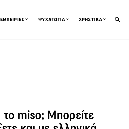
ΕΜΠΕΙΡΙΕΣ
ΨΥΧΑΓΩΓΙΑ
ΧΡΗΣΤΙΚΑ
Εκδηλώσεις
CineFood
Θερμιδομετρητής
Εστιατόρια
Lifestyle
Λεξικό Κουζίνας
ΣΥΝΤΑΓΕΣ
ΑΡΘΡΑ
Μαγαζιά
Viral Videos
Συμβουλές
Πρόσωπα
Βιβλία
Τα Φρέσκα Του Μήνα
δη
Προϊόντα
Διαγωνισμοί
Τεχνικές
Ταξίδια
Κουίζ
οφή
 το miso; Μπορείτε
ξετε και με ελληνικά