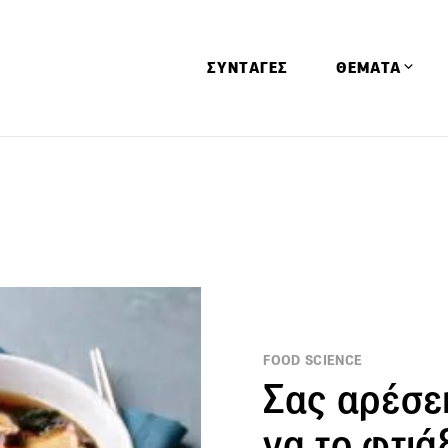
ΣΥΝΤΑΓΕΣ
ΘΕΜΑΤΑ
Απόψεις
Αφιερώματα
Ειδήσεις
Έρευνες
Οινοπνευματώ
Παιδί
FOOD SCIENCE
Υγεία & Διατρ
Σας αρέσει
να το φτιά