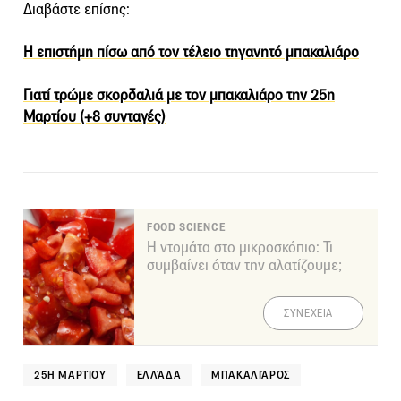
Διαβάστε επίσης:
Η επιστήμη πίσω από τον τέλειο τηγανητό μπακαλιάρο
Γιατί τρώμε σκορδαλιά με τον μπακαλιάρο την 25η
Μαρτίου (+8 συνταγές)
FOOD SCIENCE
Η ντομάτα στο μικροσκόπιο: Τι
συμβαίνει όταν την αλατίζουμε;
ΣΥΝΕΧΕΙΑ
25Η ΜΑΡΤΊΟΥ
ΕΛΛΆΔΑ
ΜΠΑΚΑΛΙΆΡΟΣ