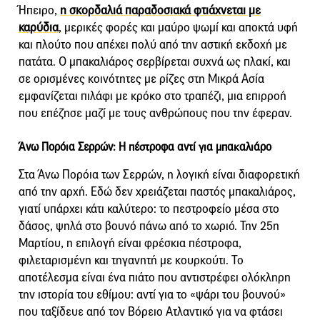
Ήπειρο,
η σκορδαλιά παραδοσιακά φτιάχνεται με
καρύδια
, μερικές φορές και μαύρο ψωμί και αποκτά υφή
και πλούτο που απέχει πολύ από την αστική εκδοχή με
πατάτα. Ο μπακαλιάρος σερβίρεται συχνά ως πλακί, και
σε ορισμένες κοινότητες με ρίζες στη Μικρά Ασία
εμφανίζεται πιλάφι με κρόκο στο τραπέζι, μια επιρροή
που επέζησε μαζί με τους ανθρώπους που την έφεραν.
Άνω Πορόια Σερρών: Η πέστροφα αντί για μπακαλιάρο
Στα Άνω Πορόια των Σερρών, η λογική είναι διαφορετική
από την αρχή. Εδώ δεν χρειάζεται παστός μπακαλιάρος,
γιατί υπάρχει κάτι καλύτερο: το πεστροφείο μέσα στο
δάσος, ψηλά στο βουνό πάνω από το χωριό. Την 25η
Μαρτίου, η επιλογή είναι φρέσκια πέστροφα,
φιλεταρισμένη και τηγανητή με κουρκούτι. Το
αποτέλεσμα είναι ένα πιάτο που αντιστρέφει ολόκληρη
την ιστορία του εθίμου: αντί για το «ψάρι του βουνού»
που ταξίδευε από τον Βόρειο Ατλαντικό για να φτάσει