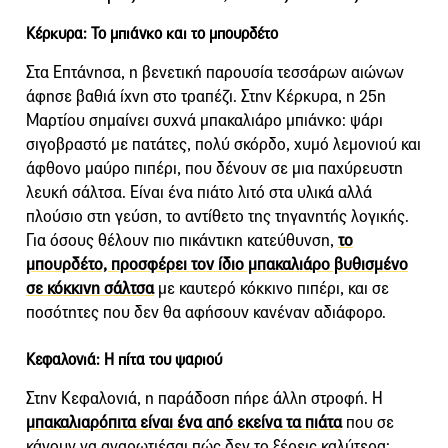
Κέρκυρα: Το μπιάνκο και το μπουρδέτο
Στα Επτάνησα, η βενετική παρουσία τεσσάρων αιώνων
άφησε βαθιά ίχνη στο τραπέζι. Στην Κέρκυρα, η 25η
Μαρτίου σημαίνει συχνά μπακαλιάρο μπιάνκο: ψάρι
σιγοβραστό με πατάτες, πολύ σκόρδο, χυμό λεμονιού και
άφθονο μαύρο πιπέρι, που δένουν σε μια παχύρευστη
λευκή σάλτσα. Είναι ένα πιάτο λιτό στα υλικά αλλά
πλούσιο στη γεύση, το αντίθετο της τηγανητής λογικής.
Για όσους θέλουν πιο πικάντικη κατεύθυνση,
το
μπουρδέτο, προσφέρει τον ίδιο μπακαλιάρο βυθισμένο
σε κόκκινη σάλτσα
με καυτερό κόκκινο πιπέρι, και σε
ποσότητες που δεν θα αφήσουν κανέναν αδιάφορο.
Κεφαλονιά: Η πίτα του ψαριού
Στην Κεφαλονιά, η παράδοση πήρε άλλη στροφή. Η
μπακαλιαρόπιτα είναι ένα από εκείνα τα πιάτα
που σε
κάνουν να αναρωτιέσαι πώς δεν το ξέρεις καλύτερα: