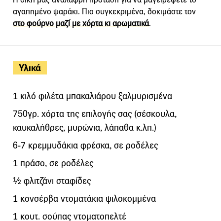
αγαπημένο ψαράκι. Πιο συγκεκριμένα, δοκιμάστε τον
στο φούρνο μαζί με χόρτα κι αρωματικά
.
Υλικά
1 κιλό φιλέτα μπακαλιάρου ξαλμυρισμένα
750γρ. χόρτα της επιλογής σας (σέσκουλα,
καυκαλήθρες, μυρώνια, λάπαθα κ.λπ.)
6-7 κρεμμυδάκια φρέσκα, σε ροδέλες
1 πράσο, σε ροδέλες
½ φλιτζάνι σταφίδες
1 κονσέρβα ντοματάκια ψιλοκομμένα
1 κουτ. σούπας ντοματοπελτέ