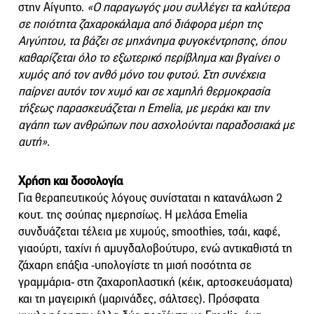
στην Αίγυπτο.
«Ο παραγωγός μου συλλέγει τα καλύτερα
σε ποιότητα ζαχαροκάλαμα από διάφορα μέρη της
Αιγύπτου, τα βάζει σε μηχάνημα φυγοκέντρησης, όπου
καθαρίζεται όλο το εξωτερικό περίβλημα και βγαίνει ο
χυμός από τον ανθό μόνο του φυτού. Στη συνέχεια
παίρνει αυτόν τον χυμό και σε χαμηλή θερμοκρασία
τήξεως παρασκευάζεται η Emelia, με μεράκι και την
αγάπη των ανθρώπων που ασχολούνται παραδοσιακά με
αυτή».
Χρήση και δοσολογία
Για θεραπευτικούς λόγους συνίσταται η κατανάλωση 2
κουτ. της σούπας ημερησίως. Η μελάσα Emelia
συνδυάζεται τέλεια με χυμούς, smoothies, τσάι, καφέ,
γιαούρτι, ταχίνι ή αμυγδαλοβούτυρο, ενώ αντικαθιστά τη
ζάχαρη επάξια -υπολογίστε τη μισή ποσότητα σε
γραμμάρια- στη ζαχαροπλαστική (κέικ, αρτοσκευάσματα)
και τη μαγειρική (μαρινάδες, σάλτσες). Πρόσφατα