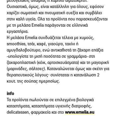
μεσογειακής αναιμίας ή χαμηλό αιματοκρίτη.
Oυσιαστικά, όμως, είναι κατάλληλη για όλους, εφόσον
χαρίζει σωματική και πνευματική ευεξία και συμβάλει
στην καλή υγεία. Ολα τα προϊόντα που παρασκευάζονται
με τη μελάσα Emelia παράγονται σε ελληνικά
εργαστήρια.
Η μελάσα Emelia συνδυάζεται τέλεια με χυμούς,
smoothies, τσάι, καφέ, γιαούρτι, ταχίνι ή
αμυγδαλοβούτυρο, ενώ αντικαθιστά τη ζάχαρη επάξια
-υπολογίστε τη μισή ποσότητα σε γραμμάρια- στη
ζαχαροπλαστική (κέικ, αρτοσκευάσματα) και τη μαγειρική
(μαρινάδες, σάλτσες). Καταναλώνεται όμως και σκέτη για
θεραπευτικούς λόγους⋅ συνίσταται η κατανάλωση 2
κουτ. της σούπας ημερησίως.
info
Τα προϊόντα πωλούνται σε επιλεγμένα βιολογικά
καταστήματα, καταστήματα υγιεινής διατροφής,
delicatessen, φαρμακεία και στο
www.emelia.eu