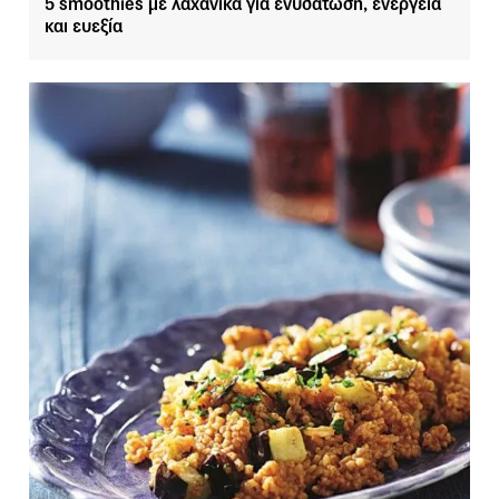
5 smoothies με λαχανικά για ενυδάτωση, ενέργεια
και ευεξία