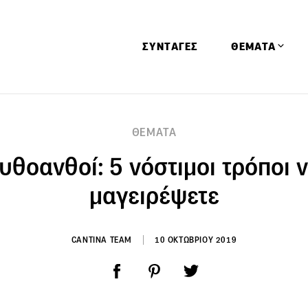
ΣΥΝΤΑΓΕΣ
ΘΕΜΑΤΑ
Απόψεις
ΘΕΜΑΤΑ
Αφιερώματα
θοανθοί: 5 νόστιμοι τρόποι 
Ειδήσεις
Έρευνες
μαγειρέψετε
Οινοπνευματώ
Παιδί
CANTINA TEAM
10 ΟΚΤΩΒΡΙΟΥ 2019
Υγεία & Διατρ