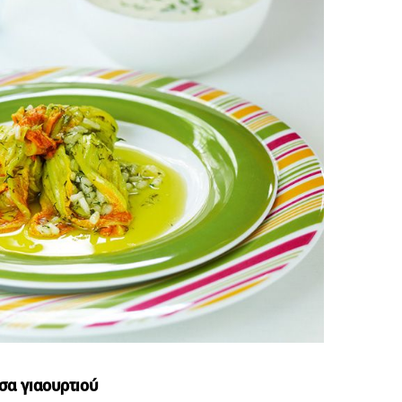
σα γιαουρτιού