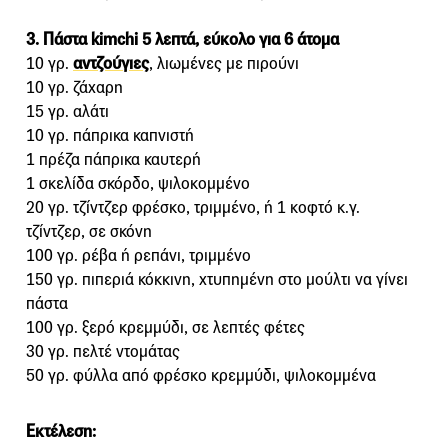
3. Πάστα kimchi 5 λεπτά, εύκολο για 6 άτομα
10 γρ.
αντζούγιες
, λιωμένες με πιρούνι
10 γρ. ζάχαρη
15 γρ. αλάτι
10 γρ. πάπρικα καπνιστή
1 πρέζα πάπρικα καυτερή
1 σκελίδα σκόρδο, ψιλοκομμένο
20 γρ. τζίντζερ φρέσκο, τριμμένο, ή 1 κοφτό κ.γ.
τζίντζερ, σε σκόνη
100 γρ. ρέβα ή ρεπάνι, τριμμένο
150 γρ. πιπεριά κόκκινη, χτυπημένη στο μούλτι να γίνει
πάστα
100 γρ. ξερό κρεμμύδι, σε λεπτές φέτες
30 γρ. πελτέ ντομάτας
50 γρ. φύλλα από φρέσκο κρεμμύδι, ψιλοκομμένα
Εκτέλεση: