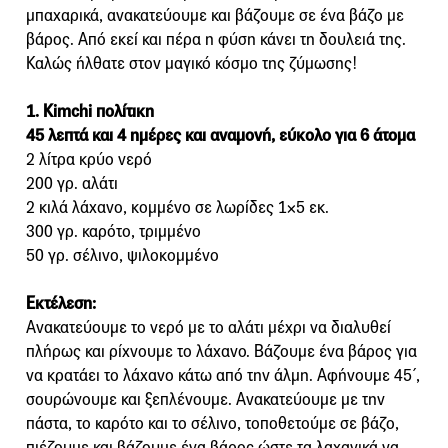
μπαχαρικά, ανακατεύουμε και βάζουμε σε ένα βάζο με
βάρος. Από εκεί και πέρα η φύση κάνει τη δουλειά της.
Καλώς ήλθατε στον μαγικό κόσμο της ζύμωσης!
1. Kimchi πολίτικη
45 λεπτά και 4 ημέρες και αναμονή, εύκολο για 6 άτομα
2 λίτρα κρύο νερό
200 γρ. αλάτι
2 κιλά λάχανο, κομμένο σε λωρίδες 1×5 εκ.
300 γρ. καρότο, τριμμένο
50 γρ. σέλινο, ψιλοκομμένο
Εκτέλεση:
Ανακατεύουμε το νερό με το αλάτι μέχρι να διαλυθεί
πλήρως και ρίχνουμε το λάχανο. Βάζουμε ένα βάρος για
να κρατάει το λάχανο κάτω από την άλμη. Αφήνουμε 45΄,
σουρώνουμε και ξεπλένουμε. Ανακατεύουμε με την
πάστα, το καρότο και το σέλινο, τοποθετούμε σε βάζο,
πιέζουμε και βάζουμε ένα βάρος ώστε τα λαχανικά να