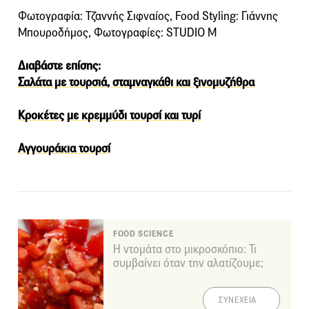
Φωτογραφία: Τζαννής Σιφναίος, Food Styling: Γιάννης
Μπουροδήμος, Φωτογραφίες: STUDIO M
Διαβάστε επίσης:
Σαλάτα με τουρσιά, σταμναγκάθι και ξινομυζήθρα
Κροκέτες με κρεμμύδι τουρσί και τυρί
Αγγουράκια τουρσί
FOOD SCIENCE
Η ντομάτα στο μικροσκόπιο: Τι
συμβαίνει όταν την αλατίζουμε;
ΣΥΝΕΧΕΙΑ