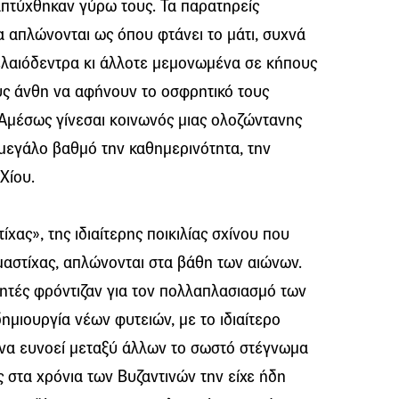
πτύχθηκαν γύρω τους. Τα παρατηρείς
 απλώνονται ως όπου φτάνει το μάτι, συχνά
λαιόδεντρα κι άλλοτε μεμονωμένα σε κήπους
ους άνθη να αφήνουν το οσφρητικό τους
 Αμέσως γίνεσαι κοινωνός μιας ολοζώντανης
εγάλο βαθμό την καθημερινότητα, την
 Χίου.
ίχας», της ιδιαίτερης ποικιλίας σχίνου που
μαστίχας, απλώνονται στα βάθη των αιώνων.
γητές φρόντιζαν για τον πολλαπλασιασμό των
ημιουργία νέων φυτειών, με το ιδιαίτερο
 να ευνοεί μεταξύ άλλων το σωστό στέγνωμα
ς στα χρόνια των Βυζαντινών την είχε ήδη