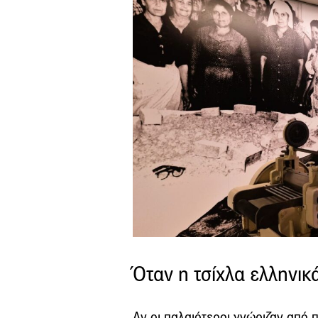
Όταν η τσίχλα ελληνικ
Αν οι παλαιότεροι γνώριζαν από 