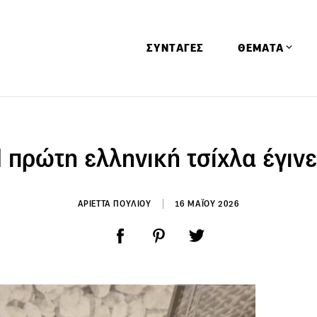
ΣΥΝΤΑΓΕΣ
ΘΕΜΑΤΑ
Απόψεις
Αφιερώματα
 πρώτη ελληνική τσίχλα έγινε
Ειδήσεις
Έρευνες
ΑΡΙΕΤΤΑ ΠΟΥΛΙΟΥ
16 ΜΑΪΟΥ 2026
Οινοπνευματώ
Παιδί
Υγεία & Διατρ