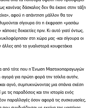
σως κανένας δάσκαλος δεν θα έκανε στην τάξη
ίχα», αφού η απάντηση μάλλον θα τον
θυμούνται σίγουρα ότι η έκφραση «μασάω
κάποιες δεκαετίες πριν. Κι αυτό γιατί όντως,
 κυκλοφόρησαν στη χώρα μας -και σίγουρα οι
αν άλλες από τα γυαλιστερά κουφετάκια
α από τότε που η Ένωση Μαστιχοπαραγωγών
 αγορά για πρώτη φορά την τσίχλα αυτήν,
 και αγνό, συμπυκνώνοντας μια σπάνια σχέση
με τις παραδόσεις και την ιστορία ενός
έον παραλλαγές όσον αφορά τις συσκευασίες,
α που συνδυάζονται με εκείνα της μαστίχας,