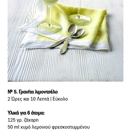
№ 5. Γρανίτα λιμοντσέλο
2 Ώρες και 10 Λεπτά | Εύκολο
Υλικά για 6 άτομα:
125 γρ. ζάχαρη
50 ml χυµό λεµονιού φρεσκοστυµµένου