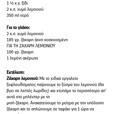
1 ½ κ.γ. ξίδι
2 κ.σ. χυµό λεµονιού
350 ml νερό
Για το γλάσο:
2 κ.σ. χυµό λεµονιού
185 γρ. ζάχαρη άχνη κοσκινισμένη
ΓΙΑ ΤΗ ΖΑΧΑΡΗ ΛΕΜΟΝΙΟΎ
100 γρ. ζάχαρη
1 λεµόνι ακέρωτο
Εκτέλεση:
Ζάχαρη λεμονιού:
Με το ειδικό εργαλείο
ξεφλουδίσματος παίρνουμε το ξύσµα του λεμονιού (θα
βγει σε λεπτές λωρίδες) και χτυπάμε το περισσότερο απ’
αυτό στο µπλέντερ µε τη
µισή ζάχαρη. Ανακατεύουμε το µείγµα µε την υπόλοιπη
ζάχαρη και το απλώνουμε σε ταψάκι για 1 ώρα να