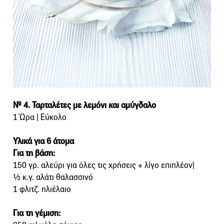
№ 4. Ταρταλέτες με λεμόνι και αμύγδαλο
1 Ώρα | Εύκολο
Υλικά για 6 άτομα
Για τη βάση:
150 γρ. αλεύρι για όλες τις χρήσεις + λίγο επιπλέον|
½ κ.γ. αλάτι θαλασσινό
1 φλιτζ. ηλιέλαιο
Για τη γέμιση: