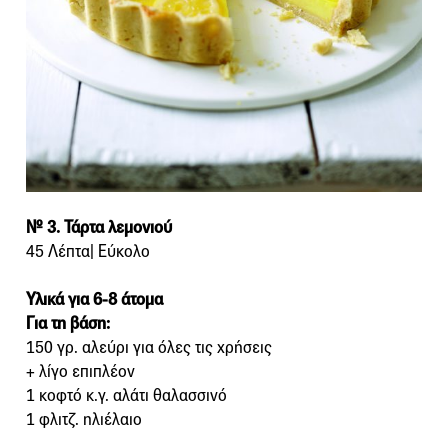
№ 3. Τάρτα λεμονιού
45 Λέπτα| Εύκολο
Υλικά για 6-8 άτομα
Για τη βάση:
150 γρ. αλεύρι για όλες τις χρήσεις
+ λίγο επιπλέον
1 κοφτό κ.γ. αλάτι θαλασσινό
1 φλιτζ. ηλιέλαιο