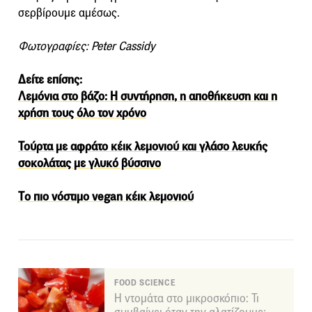
σερβίρουμε αμέσως.
Φωτογραφίες: Peter Cassidy
Δείτε επίσης:
Λεμόνια στο βάζο: Η συντήρηση, η αποθήκευση και η
χρήση τους όλο τον χρόνο
Τούρτα με αφράτο κέικ λεμονιού και γλάσο λευκής
σοκολάτας με γλυκό βύσσινο
Tο πιο νόστιμο vegan κέικ λεμονιού
FOOD SCIENCE
Η ντομάτα στο μικροσκόπιο: Τι