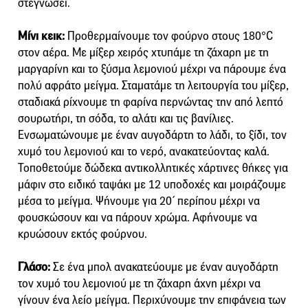
στεγνώσει.
Μίνι κεικ:
Προθερμαίνουμε τον φούρνο στους 180°C
στον αέρα. Με µίξερ χειρός χτυπάμε τη ζάχαρη µε τη
μαργαρίνη και το ξύσµα λεµονιού µέχρι να πάρουμε ένα
πολύ αφράτο µείγµα. Σταµατάμε τη λειτουργία του µίξερ,
σταδιακά ρίχνουμε τη φαρίνα περνώντας την από λεπτό
σουρωτήρι, τη σόδα, το αλάτι και τις βανίλιες.
Ενσωματώνουμε με έναν αυγοδάρτη το λάδι, το ξίδι, τον
χυµό του λεµονιού και το νερό, ανακατεύοντας καλά.
Τοποθετούμε δώδεκα αντικολλητικές χάρτινες θήκες για
µάφιν στο ειδικό ταψάκι µε 12 υποδοχές και µοιράζουμε
µέσα το µείγµα. Ψήνουμε για 20΄ περίπου µέχρι να
φουσκώσουν και να πάρουν χρώμα. Αφήνουμε να
κρυώσουν εκτός φούρνου.
Γλάσο:
Σε ένα μπολ ανακατεύουμε με έναν αυγοδάρτη
τον χυµό του λεµονιού µε τη ζάχαρη άχνη µέχρι να
γίνουν ένα λείο µείγµα. Περιχύνουμε την επιφάνεια των