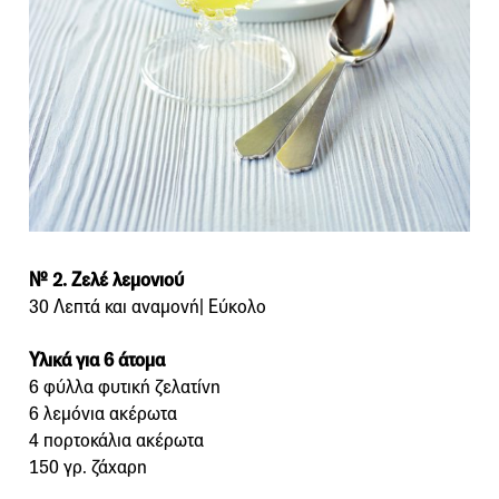
№ 2. Ζελέ λεμονιού
30 Λεπτά και αναμονή| Εύκολο
Υλικά για 6 άτομα
6 φύλλα φυτική ζελατίνη
6 λεμόνια ακέρωτα
4 πορτοκάλια ακέρωτα
150 γρ. ζάχαρη