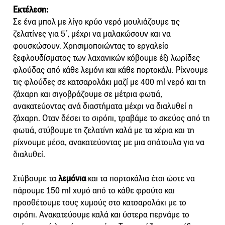
Εκτέλεση:
Σε ένα μπολ µε λίγο κρύο νερό µουλιάζουμε τις
ζελατίνες για 5΄, μέχρι να µαλακώσουν και να
φουσκώσουν. Χρησιµοποιώντας το εργαλείο
ξεφλουδίσµατος των λαχανικών κόβουμε έξι λωρίδες
φλούδας από κάθε λεµόνι και κάθε πορτοκάλι. Ρίχνουμε
τις φλούδες σε κατσαρολάκι µαζί µε 400 ml νερό και τη
ζάχαρη και σιγοβράζουμε σε µέτρια φωτιά,
ανακατεύοντας ανά διαστήματα µέχρι να διαλυθεί η
ζάχαρη. Οταν δέσει το σιρόπι, τραβάμε το σκεύος από τη
φωτιά, στύβουμε τη ζελατίνη καλά με τα χέρια και τη
ρίχνουμε µέσα, ανακατεύοντας με μια σπάτουλα για να
διαλυθεί.
Στύβουμε τα
λεµόνια
και τα πορτοκάλια έτσι ώστε να
πάρουμε 150 ml χυµό από το κάθε φρούτο και
προσθέτουμε τους χυµούς στο κατσαρολάκι µε το
σιρόπι. Ανακατεύουμε καλά και ύστερα περνάμε το