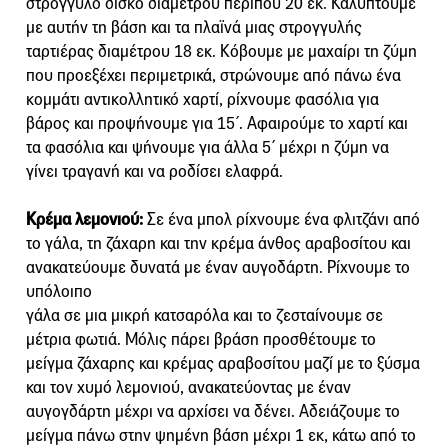
στρογγυλό δίσκο διαμέτρου περίπου 20 εκ. Καλύπτουμε
με αυτήν τη βάση και τα πλαϊνά μιας στρογγυλής
ταρτιέρας διαμέτρου 18 εκ. Κόβουμε με μαχαίρι τη ζύμη
που προεξέχει περιμετρικά, στρώνουμε από πάνω ένα
κομμάτι αντικολλητικό χαρτί, ρίχνουμε φασόλια για
βάρος και προψήνουμε για 15΄. Αφαιρούμε το χαρτί και
τα φασόλια και ψήνουμε για άλλα 5΄ μέχρι η ζύμη να
γίνει τραγανή και να ροδίσει ελαφρά.
Κρέμα λεμονιού:
Σε ένα μπολ ρίχνουμε ένα φλιτζάνι από
το γάλα, τη ζάχαρη και την κρέμα άνθος αραβοσίτου και
ανακατεύουμε δυνατά με έναν αυγοδάρτη. Ρίχνουμε το
υπόλοιπο
γάλα σε μια μικρή κατσαρόλα και το ζεσταίνουμε σε
μέτρια φωτιά. Μόλις πάρει βράση προσθέτουμε το
μείγμα ζάχαρης και κρέμας αραβοσίτου μαζί με το ξύσμα
και τον χυμό λεμονιού, ανακατεύοντας με έναν
αυγογδάρτη μέχρι να αρχίσει να δένει. Αδειάζουμε το
μείγμα πάνω στην ψημένη βάση μέχρι 1 εκ, κάτω από το