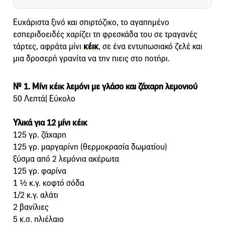
Ευχάριστα ξινό και σπιρτόζικο, το αγαπημένο
εσπεριδοειδές χαρίζει τη φρεσκάδα του σε τραγανές
τάρτες, αφράτα μίνι
κέικ
, σε ένα εντυπωσιακό ζελέ και
μια δροσερή γρανίτα να την πιεις στο ποτήρι.
№ 1. Μίνι κέικ λεμόνι με γλάσο και ζάχαρη λεμονιού
50 Λεπτά| Εύκολο
Υλικά για 12 μίνι κέικ
125 γρ. ζάχαρη
125 γρ. µαργαρίνη (θερµοκρασία δωµατίου)
ξύσµα από 2 λεµόνια ακέρωτα
125 γρ. φαρίνα
1 ½ κ.γ. κοφτό σόδα
1/2 κ.γ. αλάτι
2 βανίλιες
5 κ.σ. ηλιέλαιο