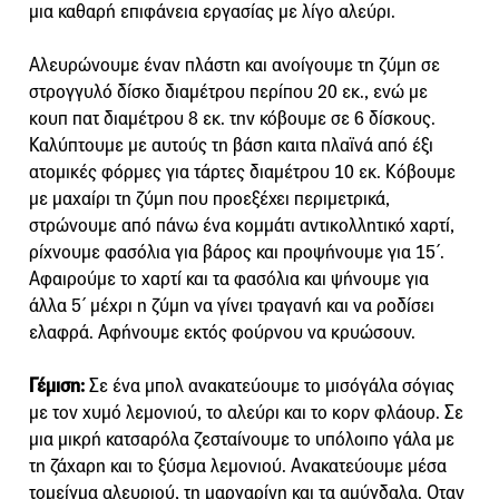
μια καθαρή επιφάνεια εργασίας με λίγο αλεύρι.
Αλευρώνουμε έναν πλάστη και ανοίγουμε τη ζύμη σε
στρογγυλό δίσκο διαμέτρου περίπου 20 εκ., ενώ με
κουπ πατ διαμέτρου 8 εκ. την κόβουμε σε 6 δίσκους.
Καλύπτουμε με αυτούς τη βάση καιτα πλαϊνά από έξι
ατοµικές φόρµες για τάρτες διαµέτρου 10 εκ. Κόβουμε
με μαχαίρι τη ζύμη που προεξέχει περιμετρικά,
στρώνουμε από πάνω ένα κομμάτι αντικολλητικό χαρτί,
ρίχνουμε φασόλια για βάρος και προψήνουμε για 15΄.
Αφαιρούμε το χαρτί και τα φασόλια και ψήνουμε για
άλλα 5΄ μέχρι η ζύμη να γίνει τραγανή και να ροδίσει
ελαφρά. Αφήνουμε εκτός φούρνου να κρυώσουν.
Γέμιση:
Σε ένα μπολ ανακατεύουμε το μισόγάλα σόγιας
με τον χυμό λεμονιού, το αλεύρι και το κορν φλάουρ. Σε
μια μικρή κατσαρόλα ζεσταίνουμε το υπόλοιπο γάλα με
τη ζάχαρη και το ξύσμα λεμονιού. Ανακατεύουμε μέσα
τομείγμα αλευριού, τη μαργαρίνη και τα αμύγδαλα. Οταν