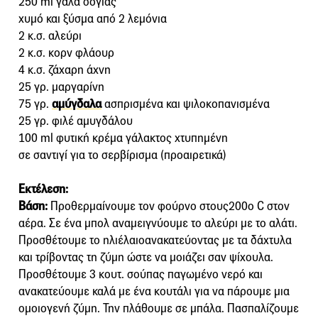
250 ml γάλα σόγιας
χυμό και ξύσμα από 2 λεμόνια
2 κ.σ. αλεύρι
2 κ.σ. κορν φλάουρ
4 κ.σ. ζάχαρη άχνη
25 γρ. μαργαρίνη
75 γρ.
αµύγδαλα
ασπρισµένα και ψιλοκοπανισµένα
25 γρ. φιλέ αµυγδάλου
100 ml φυτική κρέµα γάλακτος χτυπηµένη
σε σαντιγί για το σερβίρισµα (προαιρετικά)
Εκτέλεση:
Βάση:
Προθερμαίνουμε τον φούρνο στους200ο C στον
αέρα. Σε ένα μπολ αναμειγνύουμε το αλεύρι με το αλάτι.
Προσθέτουμε το ηλιέλαιοανακατεύοντας με τα δάχτυλα
και τρίβοντας τη ζύμη ώστε να μοιάζει σαν ψίχουλα.
Προσθέτουμε 3 κουτ. σούπας παγωμένο νερό και
ανακατεύουμε καλά με ένα κουτάλι για να πάρουμε μια
ομοιογενή ζύμη. Την πλάθουμε σε μπάλα. Πασπαλίζουμε