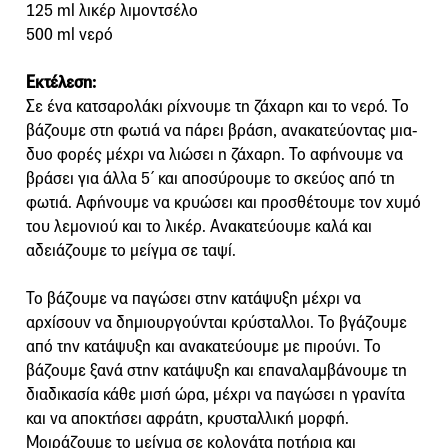
125 ml λικέρ λιμοντσέλο
500 ml νερό
Εκτέλεση:
Σε ένα κατσαρολάκι ρίχνουμε τη ζάχαρη και το νερό. Το
βάζουμε στη φωτιά να πάρει βράση, ανακατεύοντας µια-
δυο φορές µέχρι να λιώσει η ζάχαρη. Το αφήνουμε να
βράσει για άλλα 5΄ και αποσύρουμε το σκεύος από τη
φωτιά. Αφήνουμε να κρυώσει και προσθέτουμε τον χυµό
του λεµονιού και το λικέρ. Ανακατεύουμε καλά και
αδειάζουμε το µείγµα σε ταψί.
Το βάζουμε να παγώσει στην κατάψυξη µέχρι να
αρχίσουν να δηµιουργούνται κρύσταλλοι. Το βγάζουμε
από την κατάψυξη και ανακατεύουμε µε πιρούνι. Το
βάζουμε ξανά στην κατάψυξη και επαναλαµβάνουμε τη
διαδικασία κάθε µισή ώρα, µέχρι να παγώσει η γρανίτα
και να αποκτήσει αφράτη, κρυσταλλική µορφή.
Μοιράζουμε το µείγµα σε κολονάτα ποτήρια και