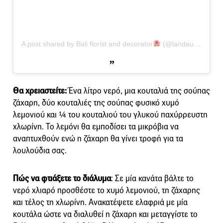
A post shared by Bali florist and decorator
(@landauflorist)
o
Θα χρειαστείτε:
Ένα λίτρο νερό, μια κουταλιά της σούπας
ζάχαρη, δύο κουταλιές της σούπας φυσικό χυμό
λεμονιού και ¼ του κουταλιού του γλυκού παχύρρευστη
χλωρίνη. Το λεμόνι θα εμποδίσει τα μικρόβια να
αναπτυχθούν ενώ η ζάχαρη θα γίνει τροφή για τα
λουλούδια σας.
Πώς να φτιάξετε το διάλυμα
: Σε μία κανάτα βάλτε το
νερό χλιαρό προσθέστε το χυμό λεμονιού, τη ζάχαρης
και τέλος τη χλωρίνη. Ανακατέψετε ελαφριά με μία
κουτάλα ώστε να διαλυθεί η ζάχαρη και μεταγγίστε το