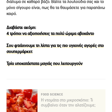
διάλυμα σε καθαρό βάζο. Βάλτε τα λουλούδια σας και το
μόνο σίγουρο είναι, πως θα τα θαυμάσετε για παραπάνω
καιρό.
Διαβάστε ακόμη:
4 τρόποι να αξιοποιήσεις τα πολύ ώριμα αβοκάντο
Σου φτιάχνουμε τη λίστα για τις πιο υγιεινές αγορές στο
σουπερμάρκετ
Τρία υποκατάστατα μαγιάς που λειτουργούν
FOOD SCIENCE
Η ντομάτα στο μικροσκόπιο: Τι
συμβαίνει όταν την αλατίζουμε;