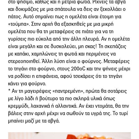
στο ψήσιμο, καθώς και η μέτρια φωτιά. Ρίχνεις τα αβγά
και δοκιμάζεις με μια σπάτουλα να δεις αν ξεκολλάει ο
πάτος. Αυτό σημαίνει πως η ομελέτα είναι έτοιμη για
«τούμπα». Στην αρχή θα εξασκηθείς με μια μικρή
ομελέτα που θα τη μεταφέρεις σε πιάτο για να τη
γυρίσεις πιο εύκολα από την άλλη πλευρά. Αν η ομελέτα
είναι μεγάλη και σε δυσκολεύει, μη σκας! Τη σκεπάζεις
με καπάκι, χαμηλώνεις τη φωτιά και περιμένεις να
στερεοποιηθεί. Άλλη λύση είναι ο φούρνος. Μεταφέρεις
το τηγάνι στο φούρνο, στους 200οC και την ψήνεις μέχρι
να ροδίσει η επιφάνεια, αφού τσεκάρεις ότι το τηγάνι
κάνει για φούρνο.
* Αν τη μαγειρέψεις «παντρεμένη», πρώτα θα σοτάρεις
με λίγο λάδι ή βούτυρο τα πιο σκληρά υλικά όπως
κρεμμύδι, λαχανικά ή αλλαντικά. Αν έχει ντομάτα, θα την
βάλεις στην αρχή μέχρι να σωθούν τα υγρά της. Το τυρί
μπαίνει μαζί με τα αβγά.