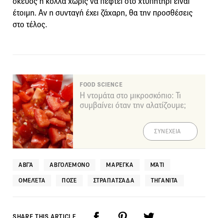
σκεύος ή κολλά χωρίς να πέφτει στο χτυπητήρι είναι
έτοιμη. Αν η συνταγή έχει ζάχαρη, θα την προσθέσεις
στο τέλος.
FOOD SCIENCE
Η ντομάτα στο μικροσκόπιο: Τι
συμβαίνει όταν την αλατίζουμε;
ΣΥΝΕΧΕΙΑ
ΑΒΓΆ
ΑΒΓΟΛΈΜΟΝΟ
ΜΑΡΈΓΚΑ
ΜΆΤΙ
ΟΜΕΛΈΤΑ
ΠΟΣΈ
ΣΤΡΑΠΑΤΣΆΔΑ
ΤΗΓΑΝΊΤΑ
SHARE THIS ARTICLE