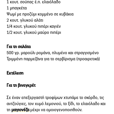
1 κουτ. σούπας έ.π. ελαιόλαδο
1 μπαγκέτα
Ψωμί με προζύμι κομμένο σε κυβάκια
2 κουτ. γλυκού αλάτι
1/4 κουτ. γλυκού πιπέρι καγιέν
1/2 κουτ. γλυκού μαύρο πιπέρι
Για τη σαλάτα
500 γρ. μαρούλι ρομάνα, πλυμένο και στραγγισμένο
Τριμμένη παρμεζάνα για το σερβίρισμα (προαιρετικά)
Εκτέλεση
Για τη βινεγκρέτ
Σε έναν επεξεργαστή τροφίμων χτυπάμε το σκόρδο, τις
αντζούγιες, τον χυμό λεμονιού, το ξίδι, το ελαιόλαδο και
τη
μαγιονέζα
μέχρι να ομοιογενοποιηθούν.