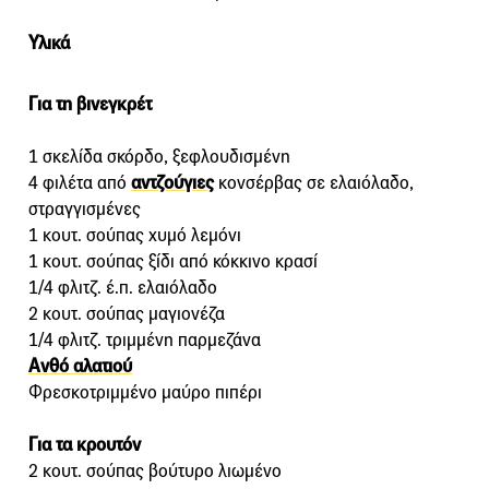
Υλικά
Για τη βινεγκρέτ
1 σκελίδα σκόρδο, ξεφλουδισμένη
4 φιλέτα από
αντζούγιες
κονσέρβας σε ελαιόλαδο,
στραγγισμένες
1 κουτ. σούπας χυμό λεμόνι
1 κουτ. σούπας ξίδι από κόκκινο κρασί
1/4 φλιτζ. έ.π. ελαιόλαδο
2 κουτ. σούπας μαγιονέζα
1/4 φλιτζ. τριμμένη παρμεζάνα
Ανθό αλατιού
Φρεσκοτριμμένο μαύρο πιπέρι
Για τα κρουτόν
2 κουτ. σούπας βούτυρο λιωμένο