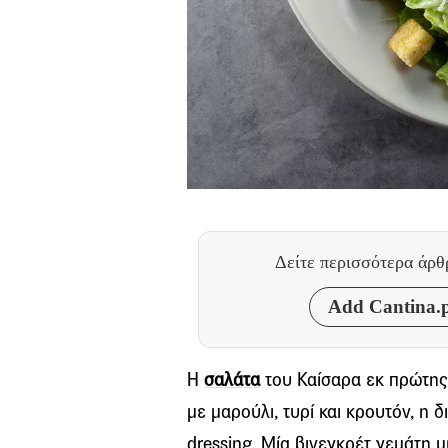
Δείτε περισσότερα άρ
Add Cantina.p
Η
σαλάτα
του Καίσαρα εκ πρώτης
με μαρούλι, τυρί και κρουτόν, η 
dressing. Μία βινεγκρέτ γεμάτη