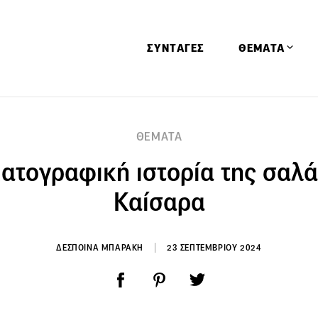
ΣΥΝΤΑΓΕΣ
ΘΕΜΑΤΑ
Απόψεις
ΘΕΜΑΤΑ
Αφιερώματα
ματογραφική ιστορία της σαλά
Ειδήσεις
Έρευνες
Καίσαρα
Οινοπνευματώ
Παιδί
ΔΕΣΠΟΙΝΑ ΜΠΑΡΑΚΗ
23 ΣΕΠΤΕΜΒΡΙΟΥ 2024
Υγεία & Διατρ