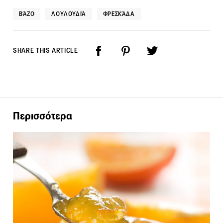
ΒΆΖΟ
ΛΟΥΛΟΥΔΙΆ
ΦΡΕΣΚΆΔΑ
SHARE THIS ARTICLE
Περισσότερα