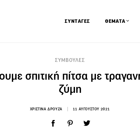
ΣΥΝΤΑΓΕΣ
ΘΕΜΑΤΑ
Απόψεις
ΣΥΜΒΟΥΛΕΣ
Αφιερώματα
ουμε σπιτική πίτσα με τραγαν
Ειδήσεις
Έρευνες
ζύμη
Οινοπνευματώ
Παιδί
ΧΡΙΣΤΙΝΑ ΔΡΟΥΖΑ
11 ΑΥΓΟΥΣΤΟΥ 2021
Υγεία & Διατρ