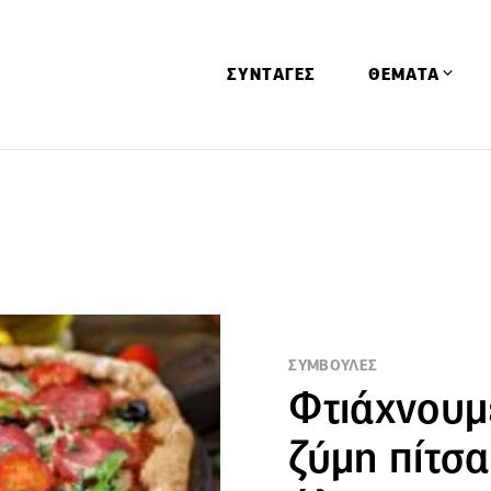
ΣΥΝΤΑΓΕΣ
ΘΕΜΑΤΑ
Απόψεις
Αφιερώματα
Ειδήσεις
Έρευνες
Οινοπνευματώ
Παιδί
ΣΥΜΒΟΥΛΕΣ
Φτιάχνουμ
Υγεία & Διατρ
ζύμη πίτσα