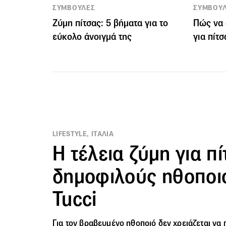
ΣΥΜΒΟΥΛΕΣ
ΣΥΜΒΟΥ
Ζύμη πίτσας: 5 βήματα για το
Πώς να 
εύκολο άνοιγμά της
για πίτσ
LIFESTYLE, ΙΤΑΛΙΑ
Η τέλεια ζύμη για π
δημοφιλούς ηθοποι
Tucci
Για τον βραβευμένο ηθοποιό δεν χρειάζεται να π