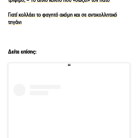
τρίψιμο; – Το απλό κόλπο που «σώζει» τον πάτο
Γιατί κολλάει το φαγητό ακόμη και σε αντικολλητικό
τηγάνι
Δείτε επίσης: