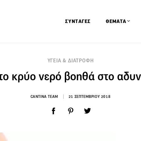
ΣΥΝΤΑΓΕΣ
ΘΕΜΑΤΑ
Απόψεις
ΥΓΕΙΑ & ΔΙΑΤΡΟΦΗ
Αφιερώματα
 το κρύο νερό βοηθά στο αδυν
Ειδήσεις
Έρευνες
Οινοπνευματώ
CANTINA TEAM
21 ΣΕΠΤΕΜΒΡΙΟΥ 2018
Παιδί
Υγεία & Διατρ