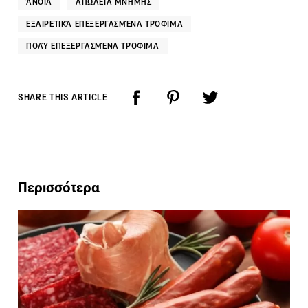
ΆΝΟΙΑ
ΑΠΏΛΕΙΑ ΜΝΉΜΗΣ
ΕΞΑΙΡΕΤΙΚΆ ΕΠΕΞΕΡΓΑΣΜΈΝΑ ΤΡΌΦΙΜΑ
ΠΟΛΎ ΕΠΕΞΕΡΓΑΣΜΈΝΑ ΤΡΌΦΙΜΑ
SHARE THIS ARTICLE
Περισσότερα