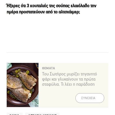
Ήξερες ότι 3 κουταλιές της σούπας ελαιόλαδο την
ημέρα προστατεύουν από το αλτσχάιμερ;
ΘΕΜΑΤΑ
Του Σωτήρος μυρίζει τηγανητό
ψάρι και γλυκαίνουν τα πρώτα
σταφύλια. Τι λέει η παράδοση
ΣΥΝΕΧΕΙΑ