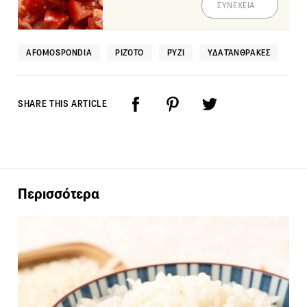
ΣΥΝΕΧΕΙΑ
AFOMOSPONDIA
ΡΙΖΌΤΟ
ΡΎΖΙ
ΥΔΑΤΆΝΘΡΑΚΕΣ
SHARE THIS ARTICLE
Περισσότερα