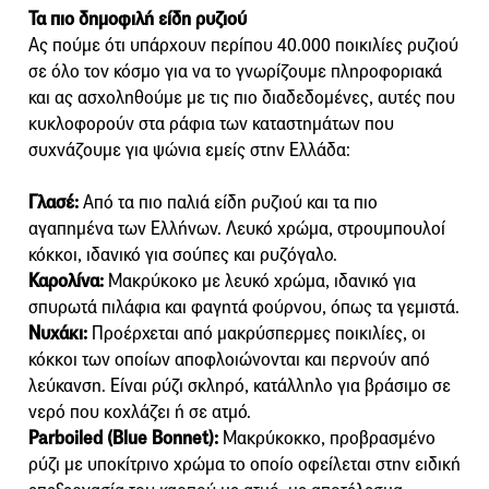
Τα πιο δημοφιλή είδη ρυζιού
Ας πούμε ότι υπάρχουν περίπου 40.000 ποικιλίες ρυζιού
σε όλο τον κόσμο για να το γνωρίζουμε πληροφοριακά
και ας ασχοληθούμε με τις πιο διαδεδομένες, αυτές που
κυκλοφορούν στα ράφια των καταστημάτων που
συχνάζουμε για ψώνια εμείς στην Ελλάδα:
Γλασέ:
Από τα πιο παλιά είδη ρυζιού και τα πιο
αγαπημένα των Ελλήνων. Λευκό χρώμα, στρουμπουλοί
κόκκοι, ιδανικό για σούπες και ρυζόγαλο.
Καρολίνα:
Μακρύκοκο με λευκό χρώμα, ιδανικό για
σπυρωτά πιλάφια και φαγητά φούρνου, όπως τα γεμιστά.
Νυχάκι:
Προέρχεται από μακρύσπερμες ποικιλίες, οι
κόκκοι των οποίων αποφλοιώνονται και περνούν από
λεύκανση. Είναι ρύζι σκληρό, κατάλληλο για βράσιμο σε
νερό που κοχλάζει ή σε ατμό.
Parboiled (Blue Bonnet):
Μακρύκοκκο, προβρασμένο
ρύζι με υποκίτρινο χρώμα το οποίο οφείλεται στην ειδική