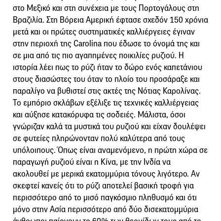
στο Μεξικό και στη συνέχεια με τους Πορτογάλους στη
Βραζιλία. Στη Βόρεια Αμερική έφτασε σχεδόν 150 χρόνια
μετά και οι πρώτες συστηματικές καλλιέργειες έγιναν
στην περιοχή της Carolina που έδωσε το όνομά της και
σε μια από τις πιο αγαπημένες ποικιλίες ρυζιού. Η
ιστορία λέει πως το ρύζι ήταν το δώρο ενός καπετάνιου
στους διασώστες του όταν το πλοίο του προσάραξε και
παραλίγο να βυθιστεί στις ακτές της Νότιας Καρολίνας.
Το εμπόριο σκλάβων εξέλιξε τις τεχνικές καλλιέργειας
και αύξησε κατακόρυφα τις σοδειές. Μάλιστα, όσοι
γνώριζαν καλά τα μυστικά του ρυζιού και είχαν δουλέψει
σε φυτείες πληρώνονταν πολύ καλύτερα από τους
υπόλοιπους. Όπως είναι αναμενόμενο, η πρώτη χώρα σε
παραγωγή ρυζιού είναι η Κίνα, με την Ινδία να
ακολουθεί με μερικά εκατομμύρια τόνους λιγότερο. Αν
σκεφτεί κανείς ότι το ρύζι αποτελεί βασική τροφή για
περισσότερο από το μισό παγκόσμιο πληθυσμό και ότι
μόνο στην Ασία περισσότερο από δύο δισεκατομμύρια