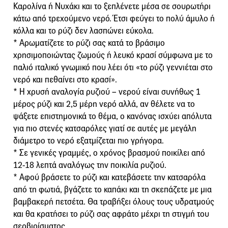
Καρολίνα ή Νυχάκι και το ξεπλένετε μέσα σε σουρωτήρι
κάτω από τρεχούμενο νερό. Έτσι φεύγει το πολύ άμυλο ή
κόλλα και το ρύζι δεν λασπώνει εύκολα.
* Αρωματίζετε το ρύζι σας κατά το βράσιμο
χρησιμοποιώντας ζωμούς ή λευκό κρασί σύμφωνα με το
παλιό ιταλικό γνωμικό που λέει ότι «το ρύζι γεννιέται στο
νερό και πεθαίνει στο κρασί».
* Η χρυσή αναλογία ρυζιού – νερού είναι συνήθως 1
μέρος ρύζι και 2,5 μέρη νερό αλλά, αν θέλετε να το
ψάξετε επιστημονικά το θέμα, ο κανόνας ισχύει απόλυτα
για πιο στενές κατσαρόλες γιατί σε αυτές με μεγάλη
διάμετρο το νερό εξατμίζεται πιο γρήγορα.
* Σε γενικές γραμμές, ο χρόνος βρασμού ποικίλει από
12-18 λεπτά αναλόγως την ποικιλία ρυζιού.
* Αφού βράσετε το ρύζι και κατεβάσετε την κατσαρόλα
από τη φωτιά, βγάζετε το καπάκι και τη σκεπάζετε με μια
βαμβακερή πετσέτα. Θα τραβήξει όλους τους υδρατμούς
και θα κρατήσει το ρύζι σας αφράτο μέχρι τη στιγμή του
σερβιρίσματος.