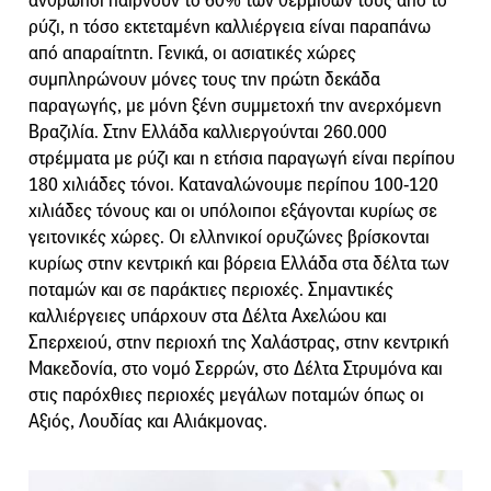
άνθρωποι παίρνουν το 60% των θερμίδων τους από το
ρύζι, η τόσο εκτεταμένη καλλιέργεια είναι παραπάνω
από απαραίτητη. Γενικά, οι ασιατικές χώρες
συμπληρώνουν μόνες τους την πρώτη δεκάδα
παραγωγής, με μόνη ξένη συμμετοχή την ανερχόμενη
Βραζιλία. Στην Ελλάδα καλλιεργούνται 260.000
στρέμματα με ρύζι και η ετήσια παραγωγή είναι περίπου
180 χιλιάδες τόνοι. Καταναλώνουμε περίπου 100-120
χιλιάδες τόνους και οι υπόλοιποι εξάγονται κυρίως σε
γειτονικές χώρες. Οι ελληνικοί ορυζώνες βρίσκονται
κυρίως στην κεντρική και βόρεια Ελλάδα στα δέλτα των
ποταμών και σε παράκτιες περιοχές. Σημαντικές
καλλιέργειες υπάρχουν στα Δέλτα Αχελώου και
Σπερχειού, στην περιοχή της Χαλάστρας, στην κεντρική
Μακεδονία, στο νομό Σερρών, στο Δέλτα Στρυμόνα και
στις παρόχθιες περιοχές μεγάλων ποταμών όπως οι
Αξιός, Λουδίας και Αλιάκμονας.