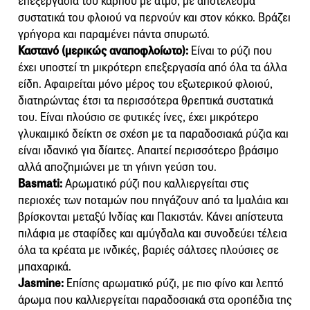
επεξεργασία του καρπού με ατμό, με αποτέλεσμα
συστατικά του φλοιού να περνούν και στον κόκκο. Βράζει
γρήγορα και παραμένει πάντα σπυρωτό.
Καστανό (μερικώς αναποφλοίωτο):
Είναι το ρύζι που
έχει υποστεί τη μικρότερη επεξεργασία από όλα τα άλλα
είδη. Αφαιρείται μόνο μέρος του εξωτερικού φλοιού,
διατηρώντας έτσι τα περισσότερα θρεπτικά συστατικά
του. Είναι πλούσιο σε φυτικές ίνες, έχει μικρότερο
γλυκαιμικό δείκτη σε σχέση με τα παραδοσιακά ρύζια και
είναι ιδανικό για δίαιτες. Απαιτεί περισσότερο βράσιμο
αλλά αποζημιώνει με τη γήινη γεύση του.
Basmati:
Αρωματικό ρύζι που καλλιεργείται στις
περιοχές των ποταμών που πηγάζουν από τα Ιμαλάια και
βρίσκονται μεταξύ Ινδίας και Πακιστάν. Κάνει απίστευτα
πιλάφια με σταφίδες και αμύγδαλα και συνοδεύει τέλεια
όλα τα κρέατα με ινδικές, βαριές σάλτσες πλούσιες σε
μπαχαρικά.
Jasmine:
Επίσης αρωματικό ρύζι, με πιο φίνο και λεπτό
άρωμα που καλλιεργείται παραδοσιακά στα οροπέδια της