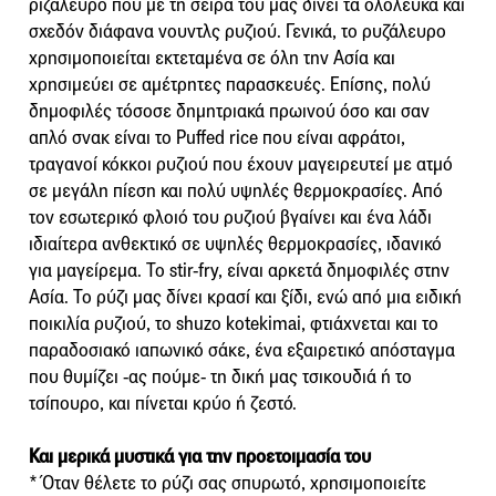
ριζάλευρο που με τη σειρά του μας δίνει τα ολόλευκα και
σχεδόν διάφανα νουντλς ρυζιού. Γενικά, το ρυζάλευρο
χρησιμοποιείται εκτεταμένα σε όλη την Ασία και
χρησιμεύει σε αμέτρητες παρασκευές. Επίσης, πολύ
δημοφιλές τόσοσε δημητριακά πρωινού όσο και σαν
απλό σνακ είναι το Puffed rice που είναι αφράτοι,
τραγανοί κόκκοι ρυζιού που έχουν μαγειρευτεί με ατμό
σε μεγάλη πίεση και πολύ υψηλές θερμοκρασίες. Από
τον εσωτερικό φλοιό του ρυζιού βγαίνει και ένα λάδι
ιδιαίτερα ανθεκτικό σε υψηλές θερμοκρασίες, ιδανικό
για μαγείρεμα. Το stir-fry, είναι αρκετά δημοφιλές στην
Ασία. Το ρύζι μας δίνει κρασί και ξίδι, ενώ από μια ειδική
ποικιλία ρυζιού, το shuzο kοtekimai, φτιάχνεται και το
παραδοσιακό ιαπωνικό σάκε, ένα εξαιρετικό απόσταγμα
που θυμίζει -ας πούμε- τη δική μας τσικουδιά ή το
τσίπουρο, και πίνεται κρύο ή ζεστό.
Και μερικά μυστικά για την προετοιμασία του
* Όταν θέλετε το ρύζι σας σπυρωτό, χρησιμοποιείτε