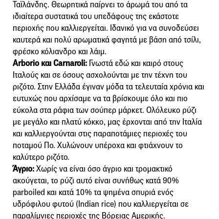
Ταϊλάνδης. Θεωρητικά παίρνει το άρωμά του από τα
ιδιαίτερα συστατικά του υπεδάφους της εκάστοτε
περιοχής που καλλιεργείται. Ιδανικό για να συνοδεύσει
καυτερά και πολύ αρωματικά φαγητά με βάση από τσίλι,
φρέσκο κόλιανδρο και λάιμ.
Arborio και Carnaroli:
Γνωστά εδώ και καιρό στους
Ιταλούς και σε όσους ασχολούνται με την τέχνη του
ριζότο. Στην Ελλάδα έγιναν μόδα τα τελευταία χρόνια και
ευτυχώς που αρχίσαμε να τα βρίσκουμε όλο και πιο
εύκολα στα ράφια των σούπερ μάρκετ. Ολόλευκο ρύζι
με μεγάλο και πλατύ κόκκο, μας έρχονται από την Ιταλία
και καλλιεργούνται στις παραποτάμιες περιοχές του
ποταμού Πο. Χυλώνουν υπέροχα και φτιάχνουν το
καλύτερο ριζότο.
Άγριο:
Χωρίς να είναι όσο άγριο και τρομακτικό
ακούγεται, το ρύζι αυτό είναι συνήθως κατά 90%
parboiled και κατά 10% τα ψημένα σπυριά ενός
υδρόφιλου φυτού (Indian rice) που καλλιεργείται σε
παραλίμνιες περιοχές της Βόρειας Αμερικής.