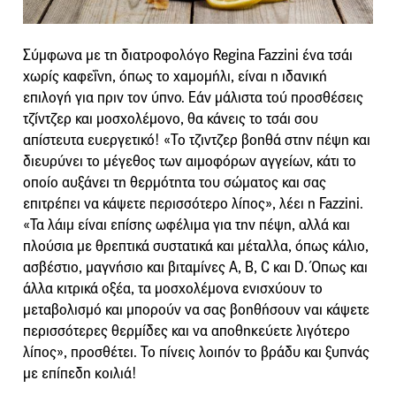
Σύμφωνα με τη διατροφολόγο Regina Fazzini ένα τσάι
χωρίς καφεΐνη, όπως το χαμομήλι, είναι η ιδανική
επιλογή για πριν τον ύπνο. Εάν μάλιστα τού προσθέσεις
τζίντζερ και μοσχολέμονο, θα κάνεις το τσάι σου
απίστευτα ευεργετικό! «Το τζιντζερ βοηθά στην πέψη και
διευρύνει το μέγεθος των αιμοφόρων αγγείων, κάτι το
οποίο αυξάνει τη θερμότητα του σώματος και σας
επιτρέπει να κάψετε περισσότερο λίπος», λέει η Fazzini.
«Τα λάιμ είναι επίσης ωφέλιμα για την πέψη, αλλά και
πλούσια με θρεπτικά συστατικά και μέταλλα, όπως κάλιο,
ασβέστιο, μαγνήσιο και βιταμίνες A, B, C και D. Όπως και
άλλα κιτρικά οξέα, τα μοσχολέμονα ενισχύουν το
μεταβολισμό και μπορούν να σας βοηθήσουν ναι κάψετε
περισσότερες θερμίδες και να αποθηκεύετε λιγότερο
λίπος», προσθέτει. Το πίνεις λοιπόν το βράδυ και ξυπνάς
με επίπεδη κοιλιά!