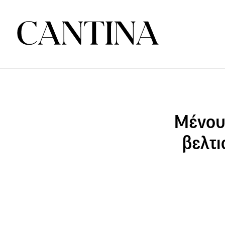
Μένουμ
βελτι