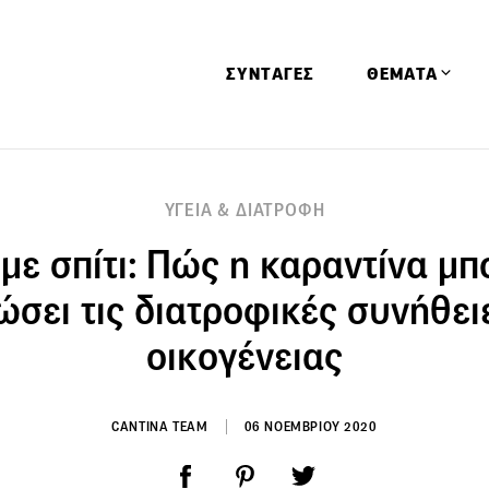
ΣΥΝΤΑΓΕΣ
ΘΕΜΑΤΑ
Απόψεις
ΥΓΕΙΑ & ΔΙΑΤΡΟΦΗ
Αφιερώματα
ε σπίτι: Πώς η καραντίνα μπ
Ειδήσεις
Έρευνες
ώσει τις διατροφικές συνήθει
Οινοπνευματώ
οικογένειας
Παιδί
Υγεία & Διατρ
CANTINA TEAM
06 ΝΟΕΜΒΡΙΟΥ 2020