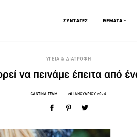
ΣΥΝΤΑΓΕΣ
ΘΕΜΑΤΑ
Απόψεις
ΥΓΕΙΑ & ΔΙΑΤΡΟΦΗ
Αφιερώματα
ορεί να πεινάμε έπειτα από έ
Ειδήσεις
Έρευνες
Οινοπνευματώ
CANTINA TEAM
26 ΙΑΝΟΥΑΡΙΟΥ 2024
Παιδί
Υγεία & Διατρ