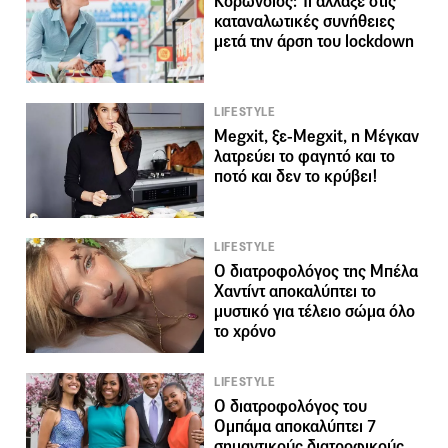
Κορωνοϊός: Τι άλλαξε στις
καταναλωτικές συνήθειες
μετά την άρση του lockdown
LIFESTYLE
Megxit, ξε-Megxit, η Μέγκαν
λατρεύει το φαγητό και το
ποτό και δεν το κρύβει!
LIFESTYLE
Ο διατροφολόγος της Μπέλα
Χαντίντ αποκαλύπτει το
μυστικό για τέλειο σώμα όλο
το χρόνο
LIFESTYLE
Ο διατροφολόγος του
Ομπάμα αποκαλύπτει 7
σημαντικούς διατροφικούς