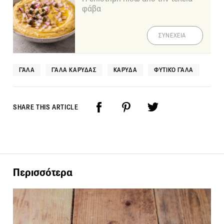
φάβα
ΣΥΝΕΧΕΙΑ
ΓΆΛΑ
ΓΆΛΑ ΚΑΡΎΔΑΣ
ΚΑΡΎΔΑ
ΦΥΤΙΚΌ ΓΆΛΑ
SHARE THIS ARTICLE
Περισσότερα