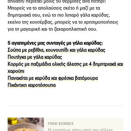
δηλαδή) περιέχει μόλις 50 θερμίδες ανά ποτήρι!
Μπορείς να το απολαύσεις σκέτο ή μαζί με τα
δημητριακά σου, ενώ το πιο λιπαρό γάλα καρύδας,
εκείνο της κονσέρβας, μπορείς να το χρησιμοποιήσεις
για τη μαγειρική και τη ζαχαροπλαστική σου.
5 αγαπημένες μας συνταγές με γάλα καρύδας:
Σούπα με ρεβίθια, κουνουπίδι και γάλα καρύδας
Πουτίγκα με γάλα καρύδας
Κορμός με παξιμάδια ολικής άλεσης με 4 δημητριακά και
χαρούπι
Πανακότα με καρύδα και φρέσκα βατόμουρα
Πικάντικη καροτόσουπα
FOOD SCIENCE
Η επιστήμη πίσω από την τέλεια