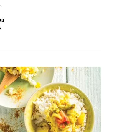
,
αι
ν