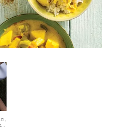
ΖΙ,
Α -