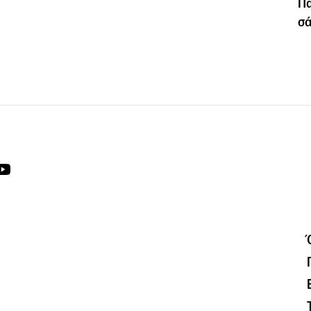
Πα
σά