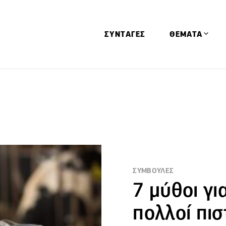
ΣΥΝΤΑΓΕΣ
ΘΕΜΑΤΑ
Απόψεις
Αφιερώματα
Ειδήσεις
Έρευνες
Οινοπνευματώ
Παιδί
ΣΥΜΒΟΥΛΕΣ
7 μύθοι γι
Υγεία & Διατρ
πολλοί πι