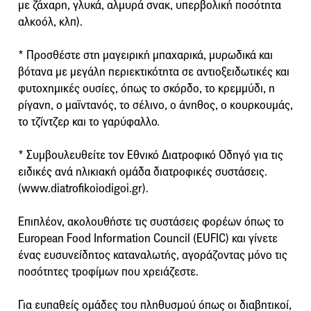
με ζάχαρη, γλυκά, αλμυρά σνακ, υπερβολική ποσότητα
αλκοόλ, κλπ).
* Προσθέστε στη μαγειρική μπαχαρικά, μυρωδικά και
βότανα με μεγάλη περιεκτικότητα σε αντιοξειδωτικές και
φυτοχημικές ουσίες, όπως το σκόρδο, το κρεμμύδι, η
ρίγανη, ο μαϊντανός, το σέλινο, ο άνηθος, ο κουρκουμάς,
το τζίντζερ και το γαρύφαλλο.
* Συμβουλευθείτε τον Εθνικό Διατροφικό Οδηγό για τις
ειδικές ανά ηλικιακή ομάδα διατροφικές συστάσεις.
(www.diatrofikoiodigoi.gr).
Eπιπλέον, ακολουθήστε τις συστάσεις φορέων όπως το
European Food Information Council (EUFIC) και γίνετε
ένας ευσυνείδητος καταναλωτής, αγοράζοντας μόνο τις
ποσότητες τροφίμων που χρειάζεστε.
Για ευπαθείς ομάδες του πληθυσμού όπως οι διαβητικοί,