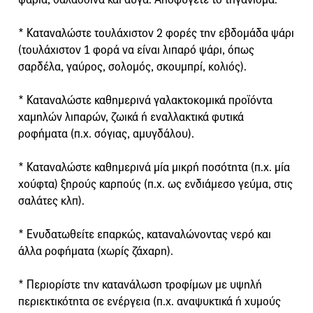
* Καταναλώστε τουλάχιστον 2 φορές την εβδομάδα ψάρι
(τουλάχιστον 1 φορά να είναι λιπαρό ψάρι, όπως
σαρδέλα, γαύρος, σολομός, σκουμπρί, κολιός).
* Καταναλώστε καθημερινά γαλακτοκομικά προϊόντα
χαμηλών λιπαρών, ζωικά ή εναλλακτικά φυτικά
ροφήματα (π.χ. σόγιας, αμυγδάλου).
* Καταναλώστε καθημερινά μία μικρή ποσότητα (π.χ. μία
χούφτα) ξηρούς καρπούς (π.χ. ως ενδιάμεσο γεύμα, στις
σαλάτες κλπ).
* Ενυδατωθείτε επαρκώς, καταναλώνοντας νερό και
άλλα ροφήματα (χωρίς ζάχαρη).
* Περιορίστε την κατανάλωση τροφίμων με υψηλή
περιεκτικότητα σε ενέργεια (π.χ. αναψυκτικά ή χυμούς