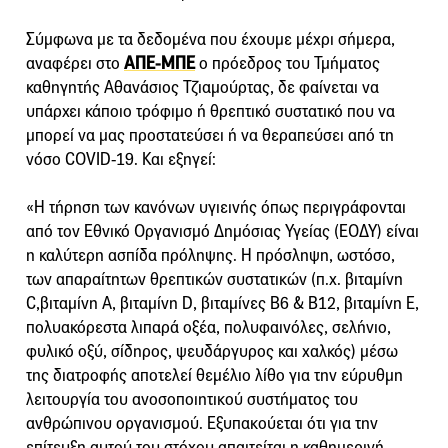
Σύμφωνα με τα δεδομένα που έχουμε μέχρι σήμερα,
αναφέρει στο
ΑΠΕ-ΜΠΕ
ο πρόεδρος του Τμήματος
καθηγητής Αθανάσιος Τζιαμούρτας, δε φαίνεται να
υπάρχει κάποιο τρόφιμο ή θρεπτικό συστατικό που να
μπορεί να μας προστατεύσει ή να θεραπεύσει από τη
νόσο COVID-19. Και εξηγεί:
«Η τήρηση των κανόνων υγιεινής όπως περιγράφονται
από τον Εθνικό Οργανισμό Δημόσιας Υγείας (ΕΟΔΥ) είναι
η καλύτερη ασπίδα πρόληψης. Η πρόσληψη, ωστόσο,
των απαραίτητων θρεπτικών συστατικών (π.χ. βιταμίνη
C,βιταμίνη Α, βιταμίνη D, βιταμίνες Β6 & Β12, βιταμίνη Ε,
πολυακόρεστα λιπαρά οξέα, πολυφαινόλες, σελήνιο,
φυλικό οξύ, σίδηρος, ψευδάργυρος και χαλκός) μέσω
της διατροφής αποτελεί θεμέλιο λίθο για την εύρυθμη
λειτουργία του ανοσοποιητικού συστήματος του
ανθρώπινου οργανισμού. Εξυπακούεται ότι για την
επίτευξη αυτού του στόχου απαιτείται η καθημερινή