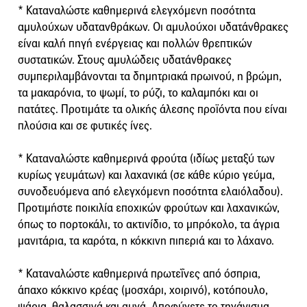
* Καταναλώστε καθημερινά ελεγχόμενη ποσότητα
αμυλούχων υδατανθράκων. Οι αμυλούχοι υδατάνθρακες
είναι καλή πηγή ενέργειας και πολλών θρεπτικών
συστατικών. Στους αμυλώδεις υδατάνθρακες
συμπεριλαμβάνονται τα δημητριακά πρωινού, η βρώμη,
τα μακαρόνια, το ψωμί, το ρύζι, το καλαμπόκι και οι
πατάτες. Προτιμάτε τα ολικής άλεσης προϊόντα που είναι
πλούσια και σε φυτικές ίνες.
* Καταναλώστε καθημερινά φρούτα (ιδίως μεταξύ των
κυρίως γευμάτων) και λαχανικά (σε κάθε κύριο γεύμα,
συνοδευόμενα από ελεγχόμενη ποσότητα ελαιόλαδου).
Προτιμήστε ποικιλία εποχικών φρούτων και λαχανικών,
όπως το πορτοκάλι, το ακτινίδιο, το μπρόκολο, τα άγρια
μανιτάρια, τα καρότα, η κόκκινη πιπεριά και το λάχανο.
* Καταναλώστε καθημερινά πρωτεΐνες από όσπρια,
άπαχο κόκκινο κρέας (μοσχάρι, χοιρινό), κοτόπουλο,
ψάρια, θαλασσινά και αυγά. Αποφύγετε το τηγάνισμα.