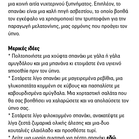
μια κοινή αιτία νυχτερινού ξυπνήματος. Επιπλέον, το
σπανάκι είναι μια καλή πηγή ασβεστίου, το οποίο βοηθά
τον εγκέφαλο να χρησιμοποιεί την τρυπτοφάνη για την
παραγωγή μελατονίνης, μιας ορμόνης που προάγει τον
ύπνο.
Μερικές ιδέες
* Πολτοποιήστε μια χούφτα σπανάκι με γάλα ή γάλα
αμυγδάλου και μια μπανάνα κι ετοιμάστε ένα υγιεινό
smoothie πριν τον ύπνο.
* Σοτάρετε λίγο σπανάκι με μαγειρεμένα ρεβίθια, μια
γλυκοπατάτα κομμένη σε κύβους και πασπαλίστε με
καβουρδισμένα αμύγδαλα. Μια χορταστική σαλάτα που
θα σας βοηθήσει να χαλαρώσετε και να απολαύσετε τον
ύπνο σας.
* Σοτάρετε λίγο ψιλοκομμένο σπανάκι, ανακατέψτε με
λίγα ζεστά ζυμαρικά ολικής άλεσης και μια-δυο
κουταλιές ελαιόλαδο και προσθέστε τυρί.
* Δείτε μια ωραία συνταγή για πέστο σπανάκι
εδώ.