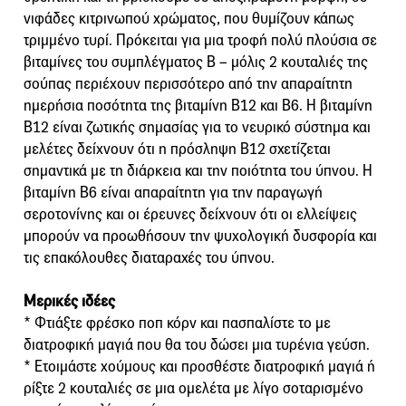
νιφάδες κιτρινωπού χρώματος, που θυμίζουν κάπως
τριμμένο τυρί. Πρόκειται για μια τροφή πολύ πλούσια σε
βιταμίνες του συμπλέγματος Β – μόλις 2 κουταλιές της
σούπας περιέχουν περισσότερο από την απαραίτητη
ημερήσια ποσότητα της βιταμίνη Β12 και Β6. Η βιταμίνη
Β12 είναι ζωτικής σημασίας για το νευρικό σύστημα και
μελέτες δείχνουν ότι η πρόσληψη Β12 σχετίζεται
σημαντικά με τη διάρκεια και την ποιότητα του ύπνου. Η
βιταμίνη Β6 είναι απαραίτητη για την παραγωγή
σεροτονίνης και οι έρευνες δείχνουν ότι οι ελλείψεις
μπορούν να προωθήσουν την ψυχολογική δυσφορία και
τις επακόλουθες διαταραχές του ύπνου.
Μερικές ιδέες
* Φτιάξτε φρέσκο ποπ κόρν και πασπαλίστε το με
διατροφική μαγιά που θα του δώσει μια τυρένια γεύση.
* Ετοιμάστε χούμους και προσθέστε διατροφική μαγιά ή
ρίξτε 2 κουταλιές σε μια ομελέτα με λίγο σοταρισμένο