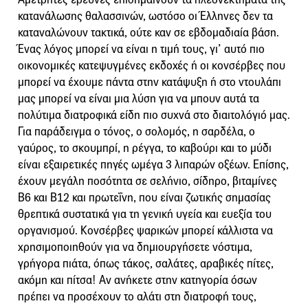
κατανάλωσης θαλασσινών, ωστόσο οι Έλληνες δεν τα
καταναλώνουν τακτικά, ούτε καν σε εβδομαδιαία βάση.
Ένας λόγος μπορεί να είναι η τιμή τους, γι’ αυτό πιο
οικονομικές κατεψυγμένες εκδοχές ή οι κονσέρβες που
μπορεί να έχουμε πάντα στην κατάψυξη ή στο ντουλάπι
μας μπορεί να είναι μια λύση για να μπουν αυτά τα
πολύτιμα διατροφικά είδη πιο συχνά στο διαιτολόγιό μας.
Για παράδειγμα ο τόνος, ο σολομός, η σαρδέλα, ο
γαύρος, το σκουμπρί, η ρέγγα, το καβούρι και το μύδι
είναι εξαιρετικές πηγές ωμέγα 3 λιπαρών οξέων. Επίσης,
έχουν μεγάλη ποσότητα σε σελήνιο, σίδηρο, βιταμίνες
Β6 και Β12 και πρωτεΐνη, που είναι ζωτικής σημασίας
θρεπτικά συστατικά για τη γενική υγεία και ευεξία του
οργανισμού. Κονσέρβες ψαρικών μπορεί κάλλιστα να
χρησιμοποιηθούν για να δημιουργήσετε νόστιμα,
γρήγορα πιάτα, όπως τάκος, σαλάτες, αραβικές πίτες,
ακόμη και πίτσα! Αν ανήκετε στην κατηγορία όσων
πρέπει να προσέχουν το αλάτι στη διατροφή τους,