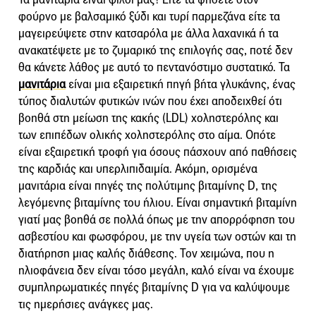
φούρνο με βαλσαμικό ξύδι και τυρί παρμεζάνα είτε τα
μαγειρεύψετε στην κατσαρόλα με άλλα λαχανικά ή τα
ανακατέψετε με το ζυμαρικό της επιλογής σας, ποτέ δεν
θα κάνετε λάθος με αυτό το πεντανόστιμο συστατικό. Τα
μανιτάρια
είναι μια εξαιρετική πηγή βήτα γλυκάνης, ένας
τύπος διαλυτών φυτικών ινών που έχει αποδειχθεί ότι
βοηθά στη μείωση της κακής (LDL) χοληστερόλης και
των επιπέδων ολικής χοληστερόλης στο αίμα. Οπότε
είναι εξαιρετική τροφή για όσους πάσχουν από παθήσεις
της καρδιάς και υπερλιπιδαιμία. Ακόμη, ορισμένα
μανιτάρια είναι πηγές της πολύτιμης βιταμίνης D, της
λεγόμενης βιταμίνης του ήλιου. Είναι σημαντική βιταμίνη
γιατί μας βοηθά σε πολλά όπως με την απορρόφηση του
ασβεστίου και φωσφόρου, με την υγεία των οστών και τη
διατήρηση μιας καλής διάθεσης. Τον χειμώνα, που η
ηλιοφάνεια δεν είναι τόσο μεγάλη, καλό είναι να έχουμε
συμπληρωματικές πηγές βιταμίνης D για να καλύψουμε
τις ημερήσιες ανάγκες μας.