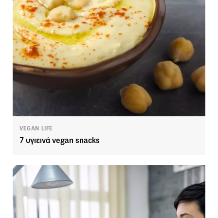
VEGAN LIFE
7 υγιεινά vegan snacks