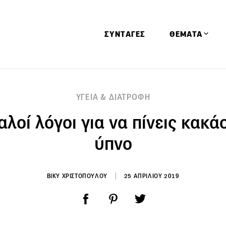
ΣΥΝΤΑΓΕΣ
ΘΕΜΑΤΑ
Απόψεις
ΥΓΕΙΑ & ΔΙΑΤΡΟΦΗ
Αφιερώματα
αλοί λόγοι για να πίνεις κακάο
Ειδήσεις
Έρευνες
ύπνο
Οινοπνευματώ
Παιδί
ΒΙΚΥ ΧΡΙΣΤΟΠΟΥΛΟΥ
25 ΑΠΡΙΛΙΟΥ 2019
Υγεία & Διατρ