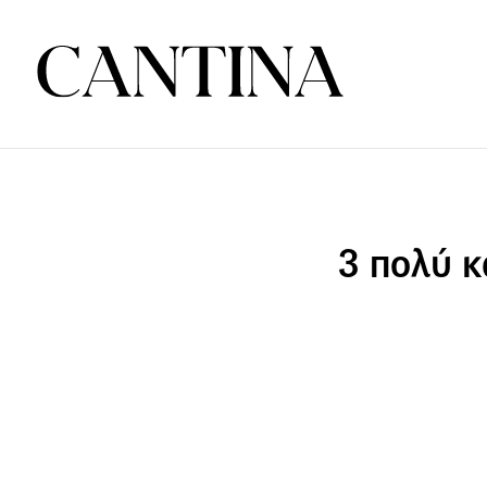
3 πολύ κ