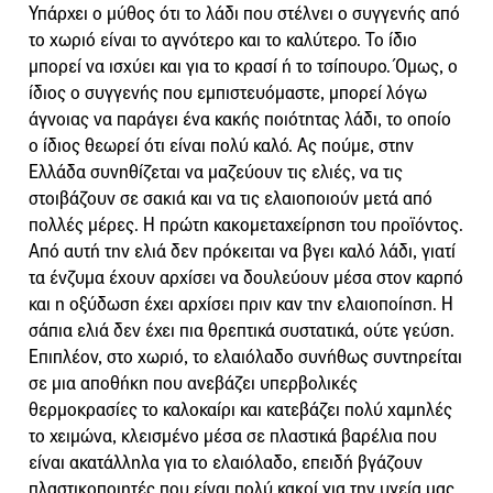
Υπάρχει ο μύθος ότι το λάδι που στέλνει ο συγγενής από
το χωριό είναι το αγνότερο και το καλύτερο. Το ίδιο
μπορεί να ισχύει και για το κρασί ή το τσίπουρο. Όμως, ο
ίδιος ο συγγενής που εμπιστευόμαστε, μπορεί λόγω
άγνοιας να παράγει ένα κακής ποιότητας λάδι, το οποίο
ο ίδιος θεωρεί ότι είναι πολύ καλό. Ας πούμε, στην
Ελλάδα συνηθίζεται να μαζεύουν τις ελιές, να τις
στοιβάζουν σε σακιά και να τις ελαιοποιούν μετά από
πολλές μέρες. Η πρώτη κακομεταχείρηση του προϊόντος.
Από αυτή την ελιά δεν πρόκειται να βγει καλό λάδι, γιατί
τα ένζυμα έχουν αρχίσει να δουλεύουν μέσα στον καρπό
και η οξύδωση έχει αρχίσει πριν καν την ελαιοποίηση. Η
σάπια ελιά δεν έχει πια θρεπτικά συστατικά, ούτε γεύση.
Επιπλέον, στο χωριό, το ελαιόλαδο συνήθως συντηρείται
σε μια αποθήκη που ανεβάζει υπερβολικές
θερμοκρασίες το καλοκαίρι και κατεβάζει πολύ χαμηλές
το χειμώνα, κλεισμένο μέσα σε πλαστικά βαρέλια που
είναι ακατάλληλα για το ελαιόλαδο, επειδή βγάζουν
πλαστικοποιητές που είναι πολύ κακοί για την υγεία μας