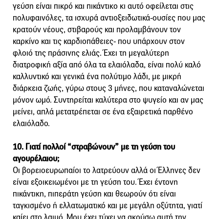
γεύση είναι πικρό και πικάντικο κι αυτό οφείλεται στις
πολυφαινόλες, τα ισχυρά αντιοξειδωτικά-ουσίες που μας
κρατούν νέους, στιβαρούς και προλαμβάνουν τον
καρκίνο και τις καρδιοπάθειες- που υπάρχουν στον
φλοιό της πράσινης ελιάς. Έχει τη μεγαλύτερη
διατροφική αξία από όλα τα ελαιόλαδα, είναι πολύ καλό
καλλυντικό και γενικά ένα πολύτιμο λάδι, με μικρή
διάρκεια ζωής, γύρω στους 3 μήνες, που καταναλώνεται
μόνον ωμό. Συντηρείται καλύτερα στο ψυγείο και αν μας
μείνει, απλά μετατρέπεται σε ένα εξαιρετικά παρθένο
ελαιόλαδο.
10. Γιατί πολλοί “στραβώνουν” με τη γεύση του
αγουρέλαιου;
Οι βορειοευρωπαίοι το λατρεύουν αλλά οι Έλληνες δεν
είναι εξοικειωμένοι με τη γεύση του. Έχει έντονη
πικάντικη, πιπεράτη γεύση και θεωρούν ότι είναι
ταγκισμένο ή ελλατωματικό και με μεγάλη οξύτητα, γιατί
καίει στο λαιμό. Μου έχει τύχει να ακούσω αυτή την