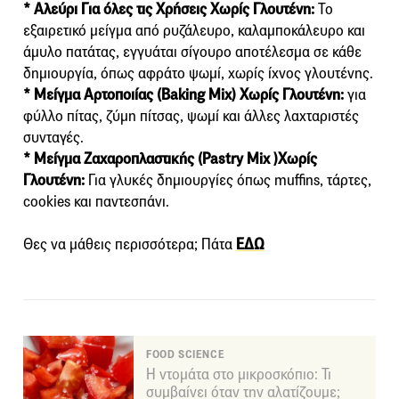
* Αλεύρι Για όλες τις Χρήσεις Χωρίς Γλουτένη:
Το
εξαιρετικό μείγμα από ρυζάλευρο, καλαμποκάλευρο και
άμυλο πατάτας, εγγυάται σίγουρο αποτέλεσμα σε κάθε
δημιουργία, όπως αφράτο ψωμί, χωρίς ίχνος γλουτένης.
* Μείγμα Αρτοποιίας (Baking Mix) Χωρίς Γλουτένη:
για
φύλλο πίτας, ζύμη πίτσας, ψωμί και άλλες λαχταριστές
συνταγές.
* Μείγμα Ζαχαροπλαστικής (Pastry Mix )Χωρίς
Γλουτένη:
Για γλυκές δημιουργίες όπως muffins, τάρτες,
cookies και παντεσπάνι.
Θες να μάθεις περισσότερα; Πάτα
ΕΔΩ
FOOD SCIENCE
Η ντομάτα στο μικροσκόπιο: Τι
συμβαίνει όταν την αλατίζουμε;