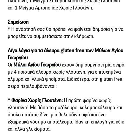
Γλουτένη, 1 Μείγμα Ζαχαροπλαστικής Χωρίς Γλουτένη
και 1 Μείγμα Αρτοποιίας Χωρίς Γλουτένη.
Σημείωση
* Η ανάρτησή σας θα πρέπει να φαίνεται δημόσια για να
μπορείτε να συμμετάσχετε στην κλήρωση.
Λίγα λόγια για τα άλευρα gluten free των Μύλων Αγίου
Γεωργίου
Οι
Μύλοι Αγίου Γεωργίου
έχουν δημιουργήσει μία σειρά
με 4 ποιοτικά άλευρα χωρίς γλουτένη, για επιτυχημένα
αλμυρά και γλυκά ψησίματα. Ειδικότερα, στη gluten free
σειρά περιλαμβάνονται:
* Φαρίνα Χωρίς Γλουτένη:
Η πρώτη φαρίνα χωρίς
γλουτένη! Με βάση το ρυζάλευρο, καλαμποκάλευρο και
άμυλο πατάτας δίνει μια βελούδινη υφή και ένα
εξαιρετικά νόστιμο αποτέλεσμα. Ιδανική επιλογή για κέικ
και άλλα γλυκίσματα.