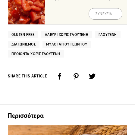
ΣΥΝΕΧΕΙΑ
GLUTEN FREE
ΑΛΕΎΡΙ ΧΩΡΊΣ ΓΛΟΥΤΈΝΗ
ΓΛΟΥΤΈΝΗ
ΔΙΑΓΩΝΙΣΜΌΣ
ΜΎΛΟΙ ΑΓΊΟΥ ΓΕΩΡΓΊΟΥ
ΠΡΟΪΌΝΤΑ ΧΩΡΊΣ ΓΛΟΥΤΈΝΗ
SHARE THIS ARTICLE
Περισσότερα