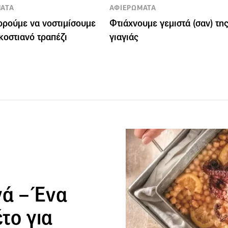
ΑΤΑ
ΑΦΙΕΡΩΜΑΤΑ
ρούμε να νοστιμίσουμε
Φτιάχνουμε γεμιστά (σαν) τη
κοστιανό τραπέζι
γιαγιάς
νά – Ένα
το για