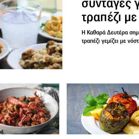
συνταγές 
τραπέζι μ
Η Καθαρά Δευτέρα σημα
τραπέζι γεμίζει με νό