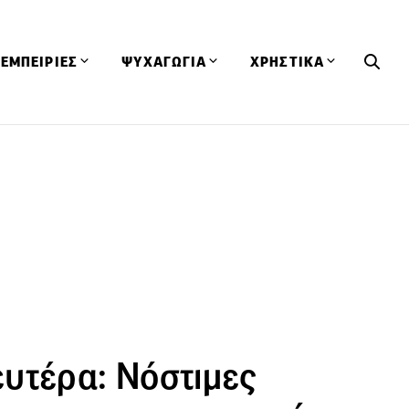
ΕΜΠΕΙΡΙΕΣ
ΨΥΧΑΓΩΓΙΑ
ΧΡΗΣΤΙΚΑ
Εκδηλώσεις
CineFood
Θερμιδομετρητής
Εστιατόρια
Lifestyle
Λεξικό Κουζίνας
ΣΥΝΤΑΓΕΣ
ΑΡΘΡΑ
Μαγαζιά
Viral Videos
Συμβουλές
Πρόσωπα
Βιβλία
Τα Φρέσκα Του Μήνα
δη
Προϊόντα
Διαγωνισμοί
Τεχνικές
Ταξίδια
Κουίζ
οφή
υτέρα: Νόστιμες