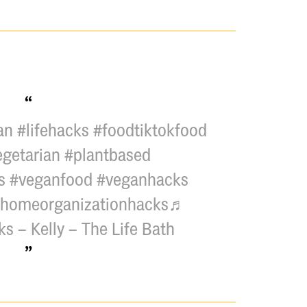
an
#lifehacks
#foodtiktokfood
egetarian
#plantbased
s
#veganfood
#veganhacks
homeorganizationhacks
♬
ks – Kelly – The Life Bath