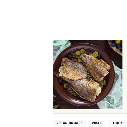
VEGAN ΒΆΦΛΕΣ
VIRAL
ΤΌΦΟΥ