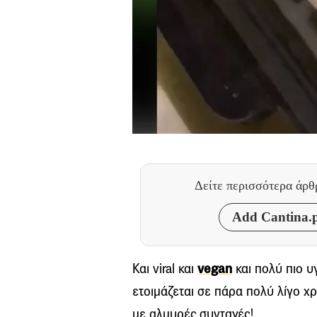
Δείτε περισσότερα άρ
Add Cantina.p
Και viral και
vegan
και πολύ πιο υγ
ετοιμάζεται σε πάρα πολύ λίγο χ
με αλμυρές συνταγές!