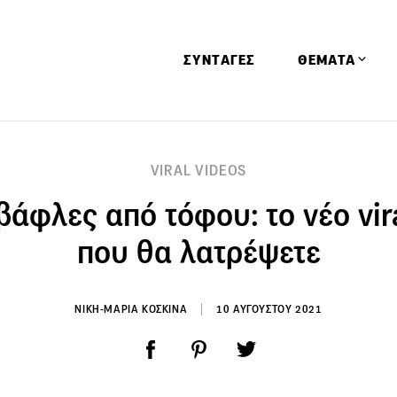
ΣΥΝΤΑΓΕΣ
ΘΕΜΑΤΑ
Απόψεις
VIRAL VIDEOS
Αφιερώματα
βάφλες από τόφου: το νέο vira
Ειδήσεις
Έρευνες
που θα λατρέψετε
Οινοπνευματώ
Παιδί
ΝΙΚΗ-ΜΑΡΙΑ ΚΟΣΚΙΝΑ
10 ΑΥΓΟΥΣΤΟΥ 2021
Υγεία & Διατρ