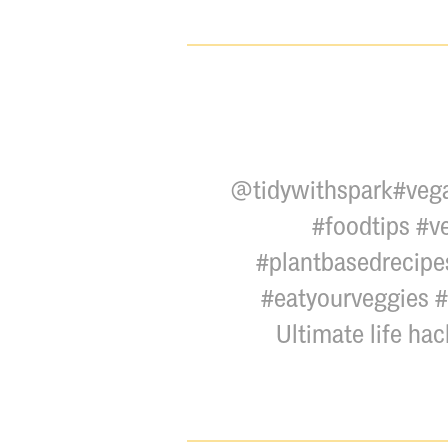
@tidywithspark
#veg
#foodtips
#v
#plantbasedrecipe
#eatyourveggies
#
Ultimate life hac