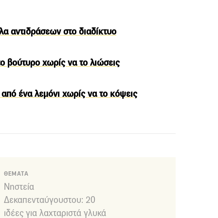
λα αντιδράσεων στο διαδίκτυο
 το βούτυρο χωρίς να το λιώσεις
 από ένα λεμόνι χωρίς να το κόψεις
ΘΕΜΑΤΑ
Νηστεία
Δεκαπενταύγουστου: 20
ιδέες για λαχταριστά γλυκά