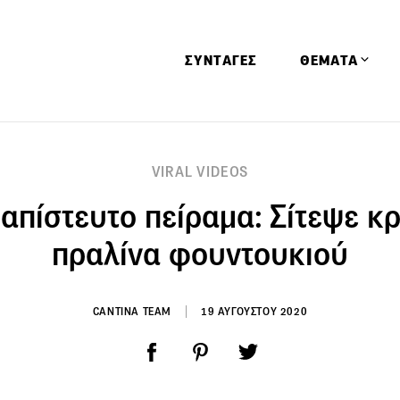
ΣΥΝΤΑΓΕΣ
ΘΕΜΑΤΑ
Απόψεις
VIRAL VIDEOS
Αφιερώματα
 απίστευτο πείραμα: Σίτεψε κ
Ειδήσεις
Έρευνες
πραλίνα φουντουκιού
Οινοπνευματώ
Παιδί
CANTINA TEAM
19 ΑΥΓΟΥΣΤΟΥ 2020
Υγεία & Διατρ