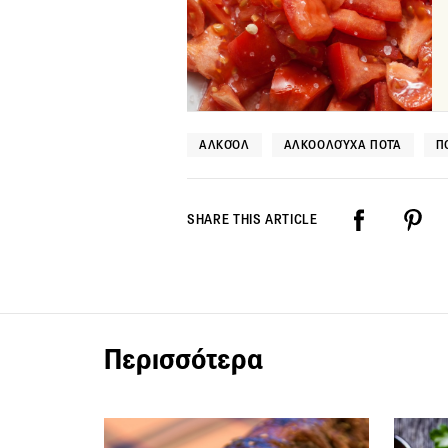
ΑΛΚΟΌΛ
ΑΛΚΟΟΛΟΎΧΑ ΠΟΤΆ
Π
SHARE THIS ARTICLE
Περισσότερα