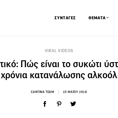
ΣΥΝΤΑΓΕΣ
ΘΕΜΑΤΑ
Απόψεις
VIRAL VIDEOS
Αφιερώματα
τικό: Πώς είναι το συκώτι ύσ
Ειδήσεις
Έρευνες
χρόνια κατανάλωσης αλκοόλ
Οινοπνευματώ
Παιδί
CANTINA TEAM
23 ΜΑΪΟΥ 2018
Υγεία & Διατρ