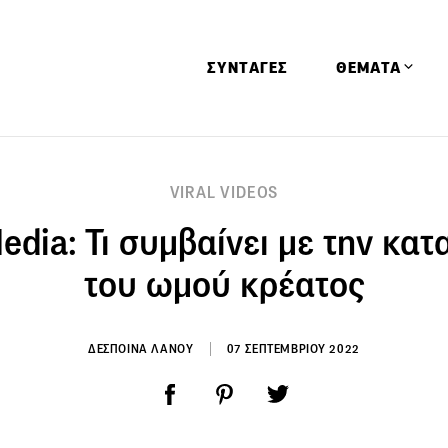
ΣΥΝΤΑΓΕΣ
ΘΕΜΑΤΑ
Απόψεις
VIRAL VIDEOS
Αφιερώματα
Media: Τι συμβαίνει με την κα
Ειδήσεις
Έρευνες
του ωμού κρέατος
Οινοπνευματώ
Παιδί
ΔΕΣΠΟΙΝΑ ΛΑΝΟΥ
07 ΣΕΠΤΕΜΒΡΙΟΥ 2022
Υγεία & Διατρ