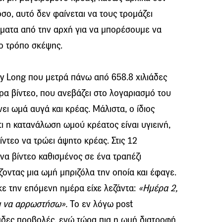
όσο, αυτό δεν φαίνεται να τους τρομάζει
ματα από την αρχή για να μπορέσουμε να
ο τρόπο σκέψης.
ly Long που μετρά πάνω από 658.8 χιλιάδες
ρα βίντεο, που ανεβάζει στο λογαριασμό του
ι ωμά αυγά και κρέας. Μάλιστα, ο ίδιος
ότι η κατανάλωση ωμού κρέατος είναι υγιεινή,
ντεο να τρώει άψητο κρέας. Στις 12
α βίντεο καθισμένος σε ένα τραπέζι
οντας μια ωμή μπριζόλα την οποία και έφαγε.
κε την επόμενη ημέρα είχε λεζάντα:
«Ημέρα 2,
ι να αρρωστήσω».
Το εν λόγω post
δες προβολές, ενώ τώρα πια η ωμή διατροφή