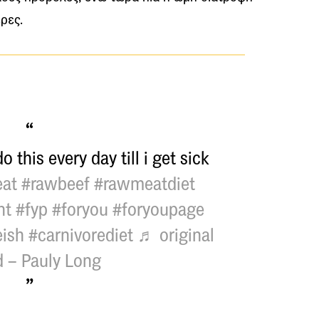
ρες.
 this every day till i get sick
at
#rawbeef
#rawmeatdiet
nt
#fyp
#foryou
#foryoupage
eish
#carnivorediet
♬ original
 – Pauly Long