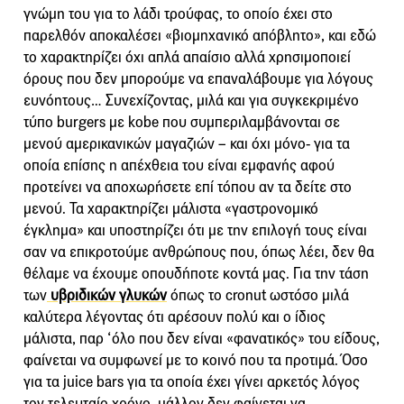
γνώμη του για το λάδι τρούφας, το οποίο έχει στο
παρελθόν αποκαλέσει «βιομηχανικό απόβλητο», και εδώ
το χαρακτηρίζει όχι απλά απαίσιο αλλά χρησιμοποιεί
όρους που δεν μπορούμε να επαναλάβουμε για λόγους
ευνόητους… Συνεχίζοντας, μιλά και για συγκεκριμένο
τύπο burgers με kobe που συμπεριλαμβάνονται σε
μενού αμερικανικών μαγαζιών – και όχι μόνο- για τα
οποία επίσης η απέχθεια του είναι εμφανής αφού
προτείνει να αποχωρήσετε επί τόπου αν τα δείτε στο
μενού. Τα χαρακτηρίζει μάλιστα «γαστρονομικό
έγκλημα» και υποστηρίζει ότι με την επιλογή τους είναι
σαν να επικροτούμε ανθρώπους που, όπως λέει, δεν θα
θέλαμε να έχουμε οπουδήποτε κοντά μας. Για την τάση
των
υβριδικών γλυκών
όπως το cronut ωστόσο μιλά
καλύτερα λέγοντας ότι αρέσουν πολύ και ο ίδιος
μάλιστα, παρ ‘όλο που δεν είναι «φανατικός» του είδους,
φαίνεται να συμφωνεί με το κοινό που τα προτιμά. Όσο
για τα juice bars για τα οποία έχει γίνει αρκετός λόγος
τον τελευταίο χρόνο, μάλλον δεν φαίνεται να