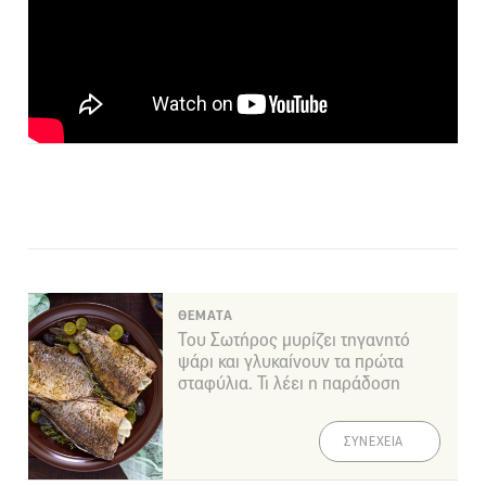
ΘΕΜΑΤΑ
Του Σωτήρος μυρίζει τηγανητό
ψάρι και γλυκαίνουν τα πρώτα
σταφύλια. Τι λέει η παράδοση
ΣΥΝΕΧΕΙΑ