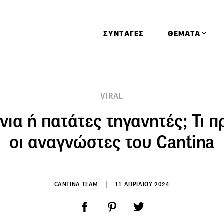
ΣΥΝΤΑΓΕΣ
ΘΕΜΑΤΑ
Απόψεις
VIRAL
Αφιερώματα
ια ή πατάτες τηγανητές; Τι π
Ειδήσεις
Έρευνες
οι αναγνώστες του Cantina
Οινοπνευματώ
Παιδί
Υγεία & Διατρ
CANTINA TEAM
11 ΑΠΡΙΛΙΟΥ 2024