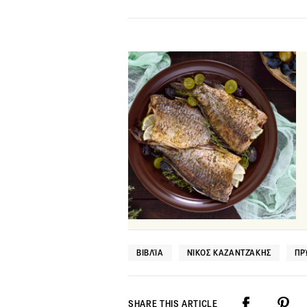
ΒΙΒΛΊΑ
ΝΊΚΟΣ ΚΑΖΑΝΤΖΆΚΗΣ
ΠΡ
SHARE THIS ARTICLE