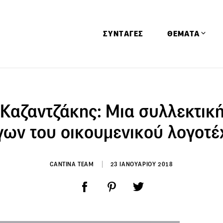
ΣΥΝΤΑΓΕΣ
ΘΕΜΑΤΑ
Απόψεις
Αφιερώματα
 Καζαντζάκης: Μια συλλεκτική
Ειδήσεις
γων του οικουμενικού λογοτέ
Έρευνες
Οινοπνευματώ
CANTINA TEAM
23 ΙΑΝΟΥΑΡΙΟΥ 2018
Παιδί
Υγεία & Διατρ