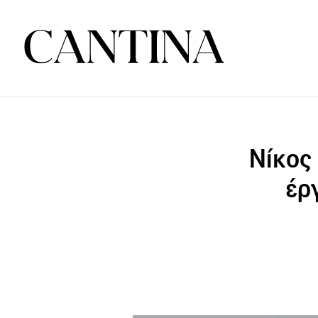
Νίκος
έρ