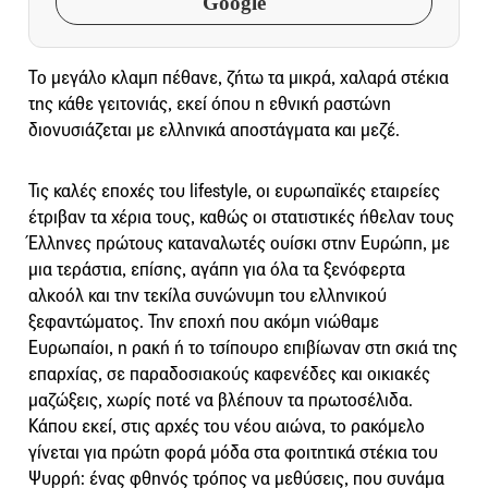
Google
Το μεγάλο κλαμπ πέθανε, ζήτω τα μικρά, χαλαρά στέκια
της κάθε γειτονιάς, εκεί όπου η εθνική ραστώνη
διονυσιάζεται με ελληνικά αποστάγματα και μεζέ.
Τις καλές εποχές του lifestyle, οι ευρωπαϊκές εταιρείες
έτριβαν τα χέρια τους, καθώς οι στατιστικές ήθελαν τους
Έλληνες πρώτους καταναλωτές ουίσκι στην Ευρώπη, με
μια τεράστια, επίσης, αγάπη για όλα τα ξενόφερτα
αλκοόλ και την τεκίλα συνώνυμη του ελληνικού
ξεφαντώματος. Την εποχή που ακόμη νιώθαμε
Eυρωπαίοι, η ρακή ή το τσίπουρο επιβίωναν στη σκιά της
επαρχίας, σε παραδοσιακούς καφενέδες και οικιακές
μαζώξεις, χωρίς ποτέ να βλέπουν τα πρωτοσέλιδα.
Κάπου εκεί, στις αρχές του νέου αιώνα, το ρακόμελο
γίνεται για πρώτη φορά μόδα στα φοιτητικά στέκια του
Ψυρρή: ένας φθηνός τρόπος να μεθύσεις, που συνάμα