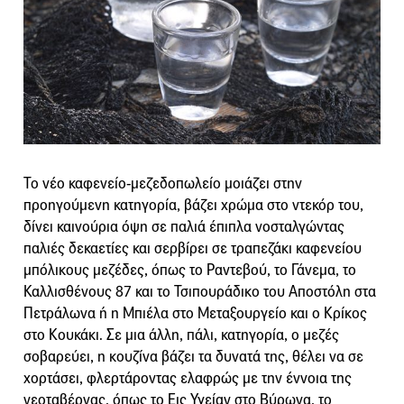
Το νέο καφενείο-μεζεδοπωλείο μοιάζει στην
προηγούμενη κατηγορία, βάζει χρώμα στο ντεκόρ του,
δίνει καινούρια όψη σε παλιά έπιπλα νοσταλγώντας
παλιές δεκαετίες και σερβίρει σε τραπεζάκι καφενείου
μπόλικους μεζέδες, όπως το Ραντεβού, το Γάνεμα, το
Καλλισθένους 87 και το Τσιπουράδικο του Αποστόλη στα
Πετράλωνα ή η Μπιέλα στο Μεταξουργείο και ο Κρίκος
στο Κουκάκι. Σε μια άλλη, πάλι, κατηγορία, ο μεζές
σοβαρεύει, η κουζίνα βάζει τα δυνατά της, θέλει να σε
χορτάσει, φλερτάροντας ελαφρώς με την έννοια της
νεοταβέρνας, όπως το Εις Υγείαν στο Βύρωνα, το