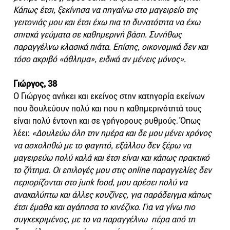
Κάπως έτσι, ξεκίνησα να πηγαίνω στο μαγειρείο της
γειτονιάς μου και έτσι έχω πια τη δυνατότητα να έχω
σπιτικά γεύματα σε καθημερινή βάση. Συνήθως
παραγγέλνω κλασικά πιάτα. Επίσης, οικονομικά δεν και
τόσο ακριβό «άθλημα», ειδικά αν μένεις μόνος».
Γιώργος, 38
Ο Γιώργος ανήκει και εκείνος στην κατηγορία εκείνων
που δουλεύουν πολύ και που η καθημερινότητά τους
είναι πολύ έντονη και σε γρήγορους ρυθμούς. Όπως
λέει:
«Δουλεύω όλη την ημέρα και δε μου μένει χρόνος
να ασχοληθώ με το φαγητό, εξάλλου δεν ξέρω να
μαγειρεύω πολύ καλά και έτσι είναι και κάπως πρακτικό
το ζήτημα. Οι επιλογές μου στις οnline παραγγελίες δεν
περιορίζονται στο junk food, μου αρέσει πολύ να
ανακαλύπτω και άλλες κουζίνες, για παράδειγμα κάπως
έτσι έμαθα και αγάπησα το κινέζικο. Για να γίνω πιο
συγκεκριμένος, με το να παραγγέλνω πέρα από τη