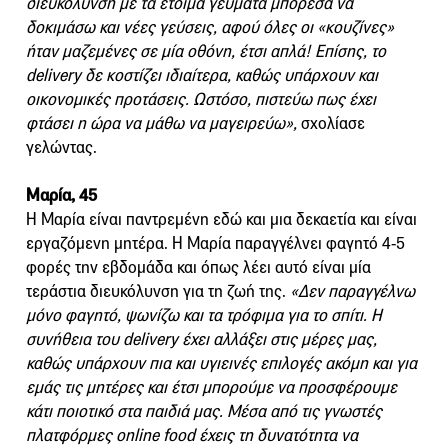
διευκόλυνση με τα έτοιμα γεύματα μπόρεσα να
δοκιμάσω και νέες γεύσεις, αφού όλες οι «κουζίνες»
ήταν μαζεμένες σε μία οθόνη, έτσι απλά! Επίσης, το
delivery δε κοστίζει ιδιαίτερα, καθώς υπάρχουν και
οικονομικές προτάσεις. Ωστόσο, πιστεύω πως έχει
φτάσει η ώρα να μάθω να μαγειρεύω»,
σχολίασε
γελώντας.
Μαρία, 45
Η Μαρία είναι παντρεμένη εδώ και μια δεκαετία και είναι
εργαζόμενη μητέρα. Η Μαρία παραγγέλνει φαγητό 4-5
φορές την εβδομάδα και όπως λέει αυτό είναι μία
τεράστια διευκόλυνση για τη ζωή της.
«Δεν παραγγέλνω
μόνο φαγητό, ψωνίζω και τα τρόφιμα για το σπίτι. Η
συνήθεια του delivery έχει αλλάξει στις μέρες μας,
καθώς υπάρχουν πια και υγιεινές επιλογές ακόμη και για
εμάς τις μητέρες και έτσι μπορούμε να προσφέρουμε
κάτι ποιοτικό στα παιδιά μας. Μέσα από τις γνωστές
πλατφόρμες online food έχεις τη δυνατότητα να