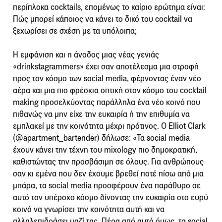
περίπλοκα cocktails, επομένως το καίριο ερώτημα είναι:
Πώς μπορεί κάποιος να κάνει το δικό του cocktail να
ξεχωρίσει σε σχέση με τα υπόλοιπα;
Η εμφάνιση και η άνοδος μιας νέας γενιάς
«drinkstagrammers» έχει σαν αποτέλεσμα μια στροφή
προς τον κόσμο των social media, φέρνοντας έναν νέο
αέρα και μια πιο φρέσκια οπτική στον κόσμο του cocktail
making προσελκύοντας παράλληλα ένα νέο κοινό που
πιθανώς να μην είχε την ευκαιρία ή την επιθυμία να
εμπλακεί με την κοινότητα μέχρι πρότινος. Ο Elliot Clark
(@apartment_bartender) δήλωσε: «Τα social media
έχουν κάνει την τέχνη του mixology πιο δημοκρατική,
καθιστώντας την προσβάσιμη σε όλους. Για ανθρώπους
σαν κι εμένα που δεν έχουμε βρεθεί ποτέ πίσω από μια
μπάρα, τα social media προσφέρουν ένα παράθυρο σε
αυτό τον υπέροχο κόσμο δίνοντας την ευκαιρία στο ευρύ
κοινό να γνωρίσει την κοινότητα αυτή και να
αλληλεπιδράσει μαζί της. Πέρα από αυτό όμως, τα social