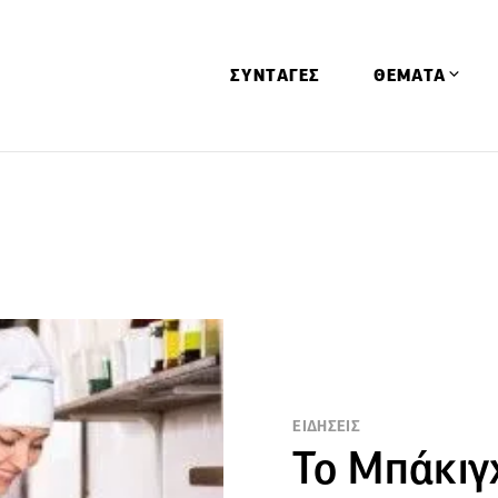
ΣΥΝΤΑΓΕΣ
ΘΕΜΑΤΑ
Απόψεις
Αφιερώματα
Ειδήσεις
Έρευνες
Οινοπνευματώ
Παιδί
Υγεία & Διατρ
ΕΙΔΗΣΕΙΣ
Το Μπάκιγ