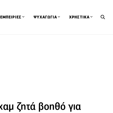
ΕΜΠΕΙΡΙΕΣ
ΨΥΧΑΓΩΓΙΑ
ΧΡΗΣΤΙΚΑ
Εκδηλώσεις
CineFood
Θερμιδομετρητής
Εστιατόρια
Lifestyle
Λεξικό Κουζίνας
ΣΥΝΤΑΓΕΣ
ΑΡΘΡΑ
Μαγαζιά
Viral Videos
Συμβουλές
Πρόσωπα
Βιβλία
Τα Φρέσκα Του Μήνα
δη
Προϊόντα
Διαγωνισμοί
Τεχνικές
Ταξίδια
Κουίζ
οφή
χαμ ζητά βοηθό για