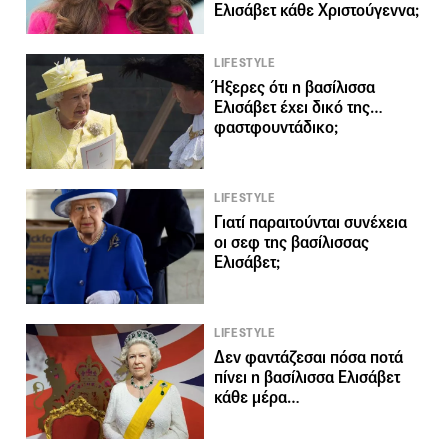
Ελισάβετ κάθε Χριστούγεννα;
LIFESTYLE
Ήξερες ότι η βασίλισσα
Ελισάβετ έχει δικό της…
φαστφουντάδικο;
LIFESTYLE
Γιατί παραιτούνται συνέχεια
οι σεφ της βασίλισσας
Ελισάβετ;
LIFESTYLE
Δεν φαντάζεσαι πόσα ποτά
πίνει η βασίλισσα Ελισάβετ
κάθε μέρα…