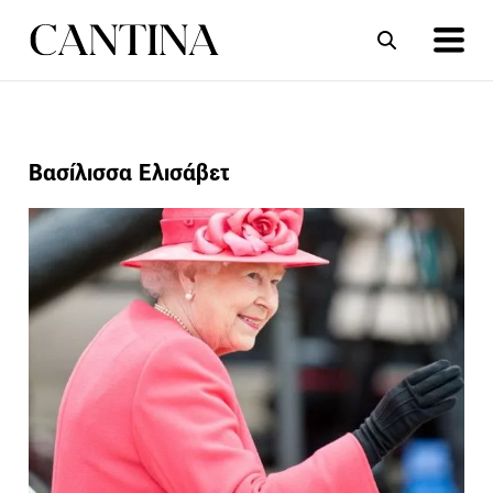
ΣΥΝΤΑΓΕΣ
ΑΡΘΡΑ
Βασίλισσα Ελισάβετ