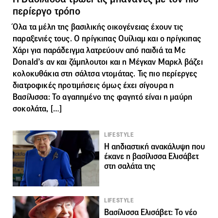
περίεργο τρόπο
Όλα τα μέλη της βασιλικής οικογένειας έχουν τις
παραξενιές τους. Ο πρίγκιπας Ουίλιαμ και ο πρίγκιπας
Χάρι για παράδειγμα λατρεύουν από παιδιά τα Mc
Donald’s αν και ζάμπλουτοι και η Μέγκαν Μαρκλ βάζει
κολοκυθάκια στη σάλτσα ντομάτας. Τις πιο περίεργες
διατροφικές προτιμήσεις όμως έχει σίγουρα η
Βασίλισσα: Το αγαπημένο της φαγητό είναι η μαύρη
σοκολάτα, […]
LIFESTYLE
Η αηδιαστική ανακάλυψη που
έκανε η βασίλισσα Ελισάβετ
στη σαλάτα της
LIFESTYLE
Βασίλισσα Ελισάβετ: Το νέο